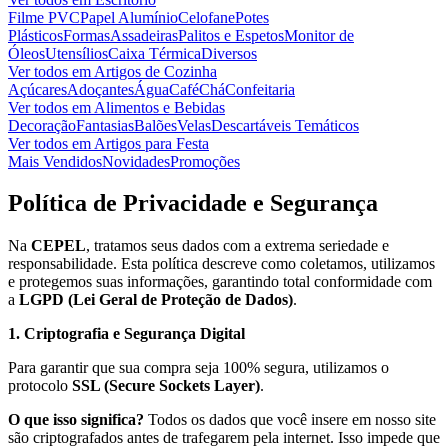
Filme PVC
Papel Alumínio
Celofane
Potes
Plásticos
Formas
Assadeiras
Palitos e Espetos
Monitor de
Óleos
Utensílios
Caixa Térmica
Diversos
Ver todos em
Artigos de Cozinha
Açúcares
Adoçantes
Água
Café
Chá
Confeitaria
Ver todos em
Alimentos e Bebidas
Decoração
Fantasias
Balões
Velas
Descartáveis Temáticos
Ver todos em
Artigos para Festa
Mais Vendidos
Novidades
Promoções
Política de Privacidade e Segurança
Na
CEPEL
, tratamos seus dados com a extrema seriedade e
responsabilidade. Esta política descreve como coletamos, utilizamos
e protegemos suas informações, garantindo total conformidade com
a
LGPD (Lei Geral de Proteção de Dados)
.
1. Criptografia e Segurança Digital
Para garantir que sua compra seja 100% segura, utilizamos o
protocolo
SSL (Secure Sockets Layer)
.
O que isso significa?
Todos os dados que você insere em nosso site
são criptografados antes de trafegarem pela internet. Isso impede que