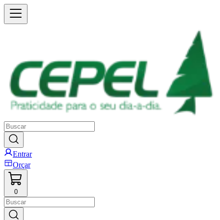
Entrar
Orçar
0