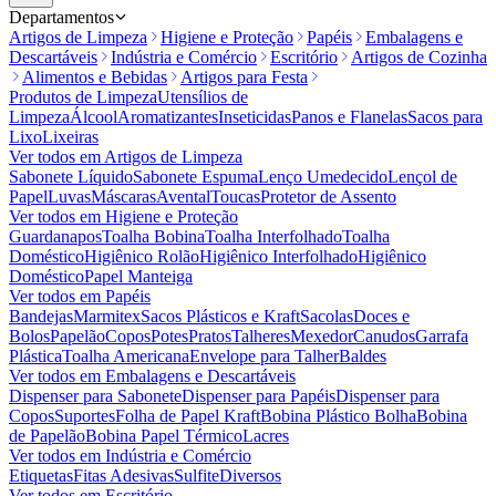
Departamentos
Artigos de Limpeza
Higiene e Proteção
Papéis
Embalagens e
Descartáveis
Indústria e Comércio
Escritório
Artigos de Cozinha
Alimentos e Bebidas
Artigos para Festa
Produtos de Limpeza
Utensílios de
Limpeza
Álcool
Aromatizantes
Inseticidas
Panos e Flanelas
Sacos para
Lixo
Lixeiras
Ver todos em
Artigos de Limpeza
Sabonete Líquido
Sabonete Espuma
Lenço Umedecido
Lençol de
Papel
Luvas
Máscaras
Avental
Toucas
Protetor de Assento
Ver todos em
Higiene e Proteção
Guardanapos
Toalha Bobina
Toalha Interfolhado
Toalha
Doméstico
Higiênico Rolão
Higiênico Interfolhado
Higiênico
Doméstico
Papel Manteiga
Ver todos em
Papéis
Bandejas
Marmitex
Sacos Plásticos e Kraft
Sacolas
Doces e
Bolos
Papelão
Copos
Potes
Pratos
Talheres
Mexedor
Canudos
Garrafa
Plástica
Toalha Americana
Envelope para Talher
Baldes
Ver todos em
Embalagens e Descartáveis
Dispenser para Sabonete
Dispenser para Papéis
Dispenser para
Copos
Suportes
Folha de Papel Kraft
Bobina Plástico Bolha
Bobina
de Papelão
Bobina Papel Térmico
Lacres
Ver todos em
Indústria e Comércio
Etiquetas
Fitas Adesivas
Sulfite
Diversos
Ver todos em
Escritório