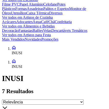
Filme PVC
Papel Alumínio
Celofane
Potes
Plásticos
Formas
Assadeiras
Palitos e Espetos
Monitor de
Óleos
Utensílios
Caixa Térmica
Diversos
Ver todos em
Artigos de Cozinha
Açúcares
Adoçantes
Água
Café
Chá
Confeitaria
Ver todos em
Alimentos e Bebidas
Decoração
Fantasias
Balões
Velas
Descartáveis Temáticos
Ver todos em
Artigos para Festa
Mais Vendidos
Novidades
Promoções
INUSI
INUSI
INUSI
7
Resultados