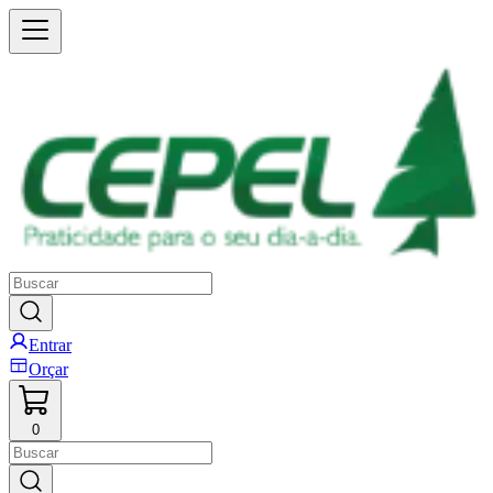
Entrar
Orçar
0