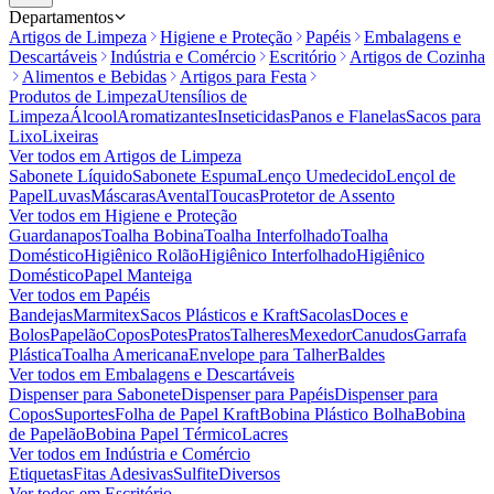
Departamentos
Artigos de Limpeza
Higiene e Proteção
Papéis
Embalagens e
Descartáveis
Indústria e Comércio
Escritório
Artigos de Cozinha
Alimentos e Bebidas
Artigos para Festa
Produtos de Limpeza
Utensílios de
Limpeza
Álcool
Aromatizantes
Inseticidas
Panos e Flanelas
Sacos para
Lixo
Lixeiras
Ver todos em
Artigos de Limpeza
Sabonete Líquido
Sabonete Espuma
Lenço Umedecido
Lençol de
Papel
Luvas
Máscaras
Avental
Toucas
Protetor de Assento
Ver todos em
Higiene e Proteção
Guardanapos
Toalha Bobina
Toalha Interfolhado
Toalha
Doméstico
Higiênico Rolão
Higiênico Interfolhado
Higiênico
Doméstico
Papel Manteiga
Ver todos em
Papéis
Bandejas
Marmitex
Sacos Plásticos e Kraft
Sacolas
Doces e
Bolos
Papelão
Copos
Potes
Pratos
Talheres
Mexedor
Canudos
Garrafa
Plástica
Toalha Americana
Envelope para Talher
Baldes
Ver todos em
Embalagens e Descartáveis
Dispenser para Sabonete
Dispenser para Papéis
Dispenser para
Copos
Suportes
Folha de Papel Kraft
Bobina Plástico Bolha
Bobina
de Papelão
Bobina Papel Térmico
Lacres
Ver todos em
Indústria e Comércio
Etiquetas
Fitas Adesivas
Sulfite
Diversos
Ver todos em
Escritório