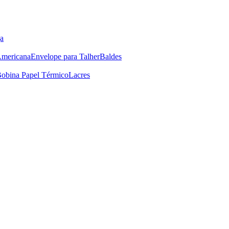
a
Americana
Envelope para Talher
Baldes
obina Papel Térmico
Lacres