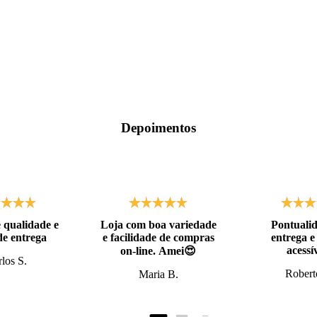
Depoimentos
 qualidade e
Loja com boa variedade
Pontuali
de entrega
e facilidade de compras
entrega e
acessív
on-line. Amei😍
los S.
Robert
Maria B.