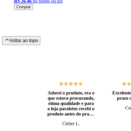
R$ 26,46
no boleto ou pix
Comprar
Adorei o produto, era o
Excelente
que estava procurando,
prazo 
ótima qualidade e para
Car
a loja parabéns recebi o
produto antes do prazo,
super bem embalado.
Cleber L.