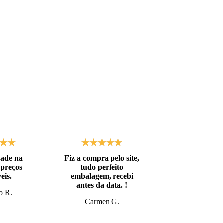
dade na
Fiz a compra pelo site,
Embalagens de
 preços
tudo perfeito
qualidade! At
eis.
embalagem, recebi
as expectat
antes da data. !
o R.
Natã L.
Carmen G.