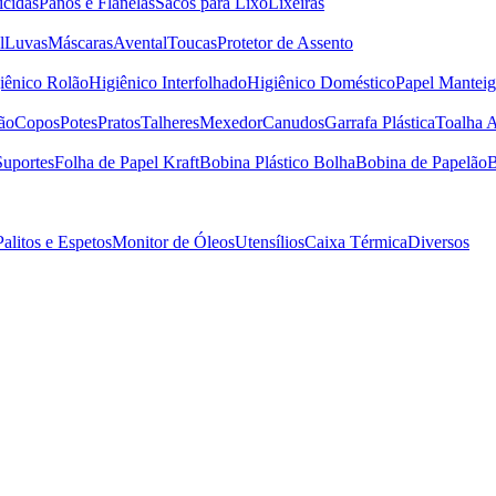
icidas
Panos e Flanelas
Sacos para Lixo
Lixeiras
l
Luvas
Máscaras
Avental
Toucas
Protetor de Assento
iênico Rolão
Higiênico Interfolhado
Higiênico Doméstico
Papel Manteig
ão
Copos
Potes
Pratos
Talheres
Mexedor
Canudos
Garrafa Plástica
Toalha 
Suportes
Folha de Papel Kraft
Bobina Plástico Bolha
Bobina de Papelão
B
Palitos e Espetos
Monitor de Óleos
Utensílios
Caixa Térmica
Diversos