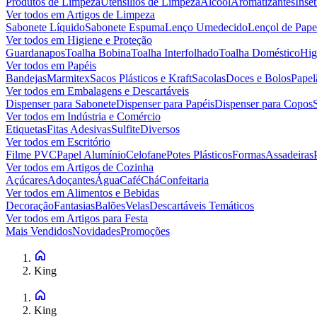
Produtos de Limpeza
Utensílios de Limpeza
Álcool
Aromatizantes
Inset
Ver todos em
Artigos de Limpeza
Sabonete Líquido
Sabonete Espuma
Lenço Umedecido
Lençol de Pape
Ver todos em
Higiene e Proteção
Guardanapos
Toalha Bobina
Toalha Interfolhado
Toalha Doméstico
Hig
Ver todos em
Papéis
Bandejas
Marmitex
Sacos Plásticos e Kraft
Sacolas
Doces e Bolos
Papel
Ver todos em
Embalagens e Descartáveis
Dispenser para Sabonete
Dispenser para Papéis
Dispenser para Copos
Ver todos em
Indústria e Comércio
Etiquetas
Fitas Adesivas
Sulfite
Diversos
Ver todos em
Escritório
Filme PVC
Papel Alumínio
Celofane
Potes Plásticos
Formas
Assadeiras
Ver todos em
Artigos de Cozinha
Açúcares
Adoçantes
Água
Café
Chá
Confeitaria
Ver todos em
Alimentos e Bebidas
Decoração
Fantasias
Balões
Velas
Descartáveis Temáticos
Ver todos em
Artigos para Festa
Mais Vendidos
Novidades
Promoções
King
King