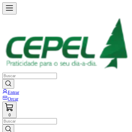
Entrar
Orçar
0