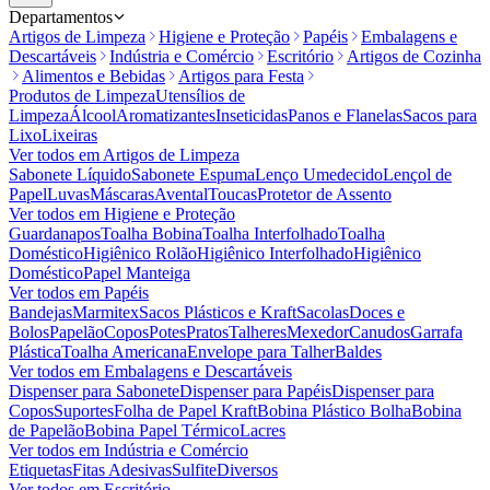
Departamentos
Artigos de Limpeza
Higiene e Proteção
Papéis
Embalagens e
Descartáveis
Indústria e Comércio
Escritório
Artigos de Cozinha
Alimentos e Bebidas
Artigos para Festa
Produtos de Limpeza
Utensílios de
Limpeza
Álcool
Aromatizantes
Inseticidas
Panos e Flanelas
Sacos para
Lixo
Lixeiras
Ver todos em
Artigos de Limpeza
Sabonete Líquido
Sabonete Espuma
Lenço Umedecido
Lençol de
Papel
Luvas
Máscaras
Avental
Toucas
Protetor de Assento
Ver todos em
Higiene e Proteção
Guardanapos
Toalha Bobina
Toalha Interfolhado
Toalha
Doméstico
Higiênico Rolão
Higiênico Interfolhado
Higiênico
Doméstico
Papel Manteiga
Ver todos em
Papéis
Bandejas
Marmitex
Sacos Plásticos e Kraft
Sacolas
Doces e
Bolos
Papelão
Copos
Potes
Pratos
Talheres
Mexedor
Canudos
Garrafa
Plástica
Toalha Americana
Envelope para Talher
Baldes
Ver todos em
Embalagens e Descartáveis
Dispenser para Sabonete
Dispenser para Papéis
Dispenser para
Copos
Suportes
Folha de Papel Kraft
Bobina Plástico Bolha
Bobina
de Papelão
Bobina Papel Térmico
Lacres
Ver todos em
Indústria e Comércio
Etiquetas
Fitas Adesivas
Sulfite
Diversos
Ver todos em
Escritório