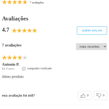
7 avaliações
Avaliações
4.7
QUERO AVALIAR
7 avaliações
Antonio P.
há 4 anos
comprador verificado
ótimo produto
esta avaliação foi útil?
0
0