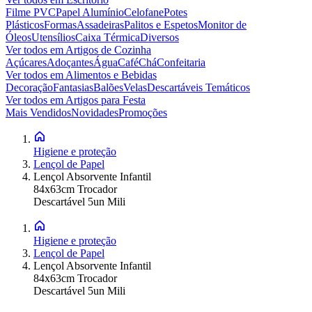
Filme PVC
Papel Alumínio
Celofane
Potes
Plásticos
Formas
Assadeiras
Palitos e Espetos
Monitor de
Óleos
Utensílios
Caixa Térmica
Diversos
Ver todos em
Artigos de Cozinha
Açúcares
Adoçantes
Água
Café
Chá
Confeitaria
Ver todos em
Alimentos e Bebidas
Decoração
Fantasias
Balões
Velas
Descartáveis Temáticos
Ver todos em
Artigos para Festa
Mais Vendidos
Novidades
Promoções
Higiene e proteção
Lençol de Papel
Lençol Absorvente Infantil
84x63cm Trocador
Descartável 5un Mili
Higiene e proteção
Lençol de Papel
Lençol Absorvente Infantil
84x63cm Trocador
Descartável 5un Mili