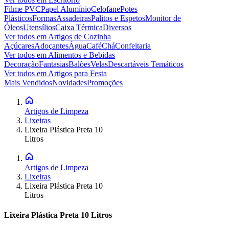
Filme PVC
Papel Alumínio
Celofane
Potes
Plásticos
Formas
Assadeiras
Palitos e Espetos
Monitor de
Óleos
Utensílios
Caixa Térmica
Diversos
Ver todos em
Artigos de Cozinha
Açúcares
Adoçantes
Água
Café
Chá
Confeitaria
Ver todos em
Alimentos e Bebidas
Decoração
Fantasias
Balões
Velas
Descartáveis Temáticos
Ver todos em
Artigos para Festa
Mais Vendidos
Novidades
Promoções
Artigos de Limpeza
Lixeiras
Lixeira Plástica Preta 10
Litros
Artigos de Limpeza
Lixeiras
Lixeira Plástica Preta 10
Litros
Lixeira Plástica Preta 10 Litros