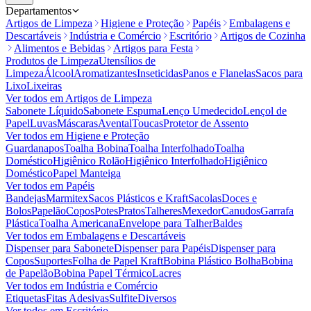
Departamentos
Artigos de Limpeza
Higiene e Proteção
Papéis
Embalagens e
Descartáveis
Indústria e Comércio
Escritório
Artigos de Cozinha
Alimentos e Bebidas
Artigos para Festa
Produtos de Limpeza
Utensílios de
Limpeza
Álcool
Aromatizantes
Inseticidas
Panos e Flanelas
Sacos para
Lixo
Lixeiras
Ver todos em
Artigos de Limpeza
Sabonete Líquido
Sabonete Espuma
Lenço Umedecido
Lençol de
Papel
Luvas
Máscaras
Avental
Toucas
Protetor de Assento
Ver todos em
Higiene e Proteção
Guardanapos
Toalha Bobina
Toalha Interfolhado
Toalha
Doméstico
Higiênico Rolão
Higiênico Interfolhado
Higiênico
Doméstico
Papel Manteiga
Ver todos em
Papéis
Bandejas
Marmitex
Sacos Plásticos e Kraft
Sacolas
Doces e
Bolos
Papelão
Copos
Potes
Pratos
Talheres
Mexedor
Canudos
Garrafa
Plástica
Toalha Americana
Envelope para Talher
Baldes
Ver todos em
Embalagens e Descartáveis
Dispenser para Sabonete
Dispenser para Papéis
Dispenser para
Copos
Suportes
Folha de Papel Kraft
Bobina Plástico Bolha
Bobina
de Papelão
Bobina Papel Térmico
Lacres
Ver todos em
Indústria e Comércio
Etiquetas
Fitas Adesivas
Sulfite
Diversos
Ver todos em
Escritório