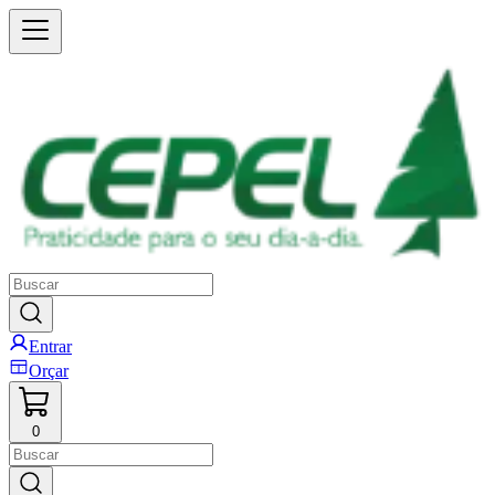
Entrar
Orçar
0