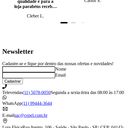
Carlos S.
qualidade e para a
loja parabéns recebi o
produto antes do
Cleber L.
prazo, super bem
embalado.
Newsletter
Cadastre-se e fique por dentro das nossas ofertas e novidades!
Nome
Email
Cadastrar
Televendas
(11) 5078-0050
Segunda a sexta-feira das 08:00 às 17:00
WhatsApp
(11) 99444-3644
E-mail
sac@cepel.com.br
Loja Física
Rua Itapiru, 106 - Saúde - São Paulo - SP | CEP: 04143-