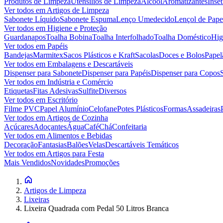
Produtos de Limpeza
Utensílios de Limpeza
Álcool
Aromatizantes
Inset
Ver todos em
Artigos de Limpeza
Sabonete Líquido
Sabonete Espuma
Lenço Umedecido
Lençol de Pape
Ver todos em
Higiene e Proteção
Guardanapos
Toalha Bobina
Toalha Interfolhado
Toalha Doméstico
Hig
Ver todos em
Papéis
Bandejas
Marmitex
Sacos Plásticos e Kraft
Sacolas
Doces e Bolos
Papel
Ver todos em
Embalagens e Descartáveis
Dispenser para Sabonete
Dispenser para Papéis
Dispenser para Copos
Ver todos em
Indústria e Comércio
Etiquetas
Fitas Adesivas
Sulfite
Diversos
Ver todos em
Escritório
Filme PVC
Papel Alumínio
Celofane
Potes Plásticos
Formas
Assadeiras
Ver todos em
Artigos de Cozinha
Açúcares
Adoçantes
Água
Café
Chá
Confeitaria
Ver todos em
Alimentos e Bebidas
Decoração
Fantasias
Balões
Velas
Descartáveis Temáticos
Ver todos em
Artigos para Festa
Mais Vendidos
Novidades
Promoções
Artigos de Limpeza
Lixeiras
Lixeira Quadrada com Pedal 50 Litros Branca