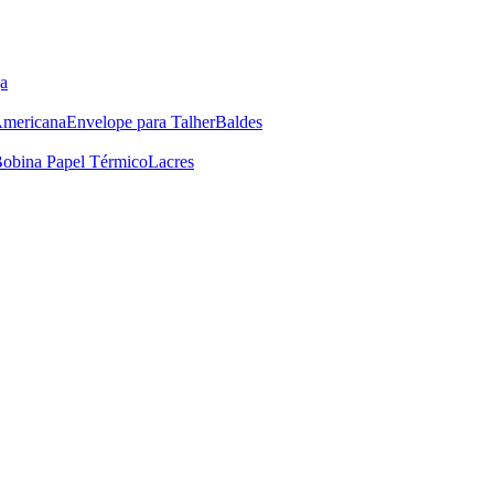
a
Americana
Envelope para Talher
Baldes
obina Papel Térmico
Lacres