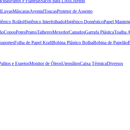
icidas
Panos e Flanelas
Sacos para Lixo
Lixeiras
l
Luvas
Máscaras
Avental
Toucas
Protetor de Assento
iênico Rolão
Higiênico Interfolhado
Higiênico Doméstico
Papel Manteig
ão
Copos
Potes
Pratos
Talheres
Mexedor
Canudos
Garrafa Plástica
Toalha 
Suportes
Folha de Papel Kraft
Bobina Plástico Bolha
Bobina de Papelão
B
Palitos e Espetos
Monitor de Óleos
Utensílios
Caixa Térmica
Diversos