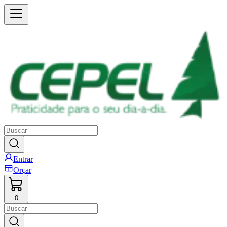
Entrar
Orçar
0