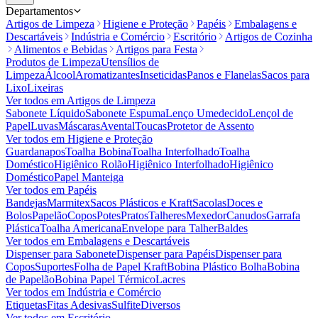
Departamentos
Artigos de Limpeza
Higiene e Proteção
Papéis
Embalagens e
Descartáveis
Indústria e Comércio
Escritório
Artigos de Cozinha
Alimentos e Bebidas
Artigos para Festa
Produtos de Limpeza
Utensílios de
Limpeza
Álcool
Aromatizantes
Inseticidas
Panos e Flanelas
Sacos para
Lixo
Lixeiras
Ver todos em
Artigos de Limpeza
Sabonete Líquido
Sabonete Espuma
Lenço Umedecido
Lençol de
Papel
Luvas
Máscaras
Avental
Toucas
Protetor de Assento
Ver todos em
Higiene e Proteção
Guardanapos
Toalha Bobina
Toalha Interfolhado
Toalha
Doméstico
Higiênico Rolão
Higiênico Interfolhado
Higiênico
Doméstico
Papel Manteiga
Ver todos em
Papéis
Bandejas
Marmitex
Sacos Plásticos e Kraft
Sacolas
Doces e
Bolos
Papelão
Copos
Potes
Pratos
Talheres
Mexedor
Canudos
Garrafa
Plástica
Toalha Americana
Envelope para Talher
Baldes
Ver todos em
Embalagens e Descartáveis
Dispenser para Sabonete
Dispenser para Papéis
Dispenser para
Copos
Suportes
Folha de Papel Kraft
Bobina Plástico Bolha
Bobina
de Papelão
Bobina Papel Térmico
Lacres
Ver todos em
Indústria e Comércio
Etiquetas
Fitas Adesivas
Sulfite
Diversos
Ver todos em
Escritório