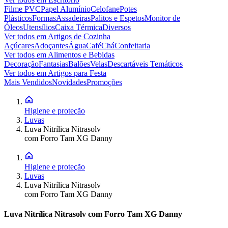
Filme PVC
Papel Alumínio
Celofane
Potes
Plásticos
Formas
Assadeiras
Palitos e Espetos
Monitor de
Óleos
Utensílios
Caixa Térmica
Diversos
Ver todos em
Artigos de Cozinha
Açúcares
Adoçantes
Água
Café
Chá
Confeitaria
Ver todos em
Alimentos e Bebidas
Decoração
Fantasias
Balões
Velas
Descartáveis Temáticos
Ver todos em
Artigos para Festa
Mais Vendidos
Novidades
Promoções
Higiene e proteção
Luvas
Luva Nitrílica Nitrasolv
com Forro Tam XG Danny
Higiene e proteção
Luvas
Luva Nitrílica Nitrasolv
com Forro Tam XG Danny
Luva Nitrílica Nitrasolv com Forro Tam XG Danny