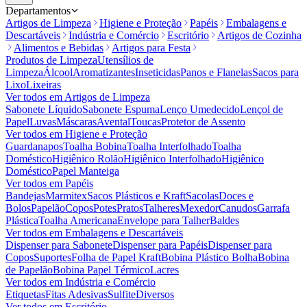
Departamentos
Artigos de Limpeza
Higiene e Proteção
Papéis
Embalagens e
Descartáveis
Indústria e Comércio
Escritório
Artigos de Cozinha
Alimentos e Bebidas
Artigos para Festa
Produtos de Limpeza
Utensílios de
Limpeza
Álcool
Aromatizantes
Inseticidas
Panos e Flanelas
Sacos para
Lixo
Lixeiras
Ver todos em
Artigos de Limpeza
Sabonete Líquido
Sabonete Espuma
Lenço Umedecido
Lençol de
Papel
Luvas
Máscaras
Avental
Toucas
Protetor de Assento
Ver todos em
Higiene e Proteção
Guardanapos
Toalha Bobina
Toalha Interfolhado
Toalha
Doméstico
Higiênico Rolão
Higiênico Interfolhado
Higiênico
Doméstico
Papel Manteiga
Ver todos em
Papéis
Bandejas
Marmitex
Sacos Plásticos e Kraft
Sacolas
Doces e
Bolos
Papelão
Copos
Potes
Pratos
Talheres
Mexedor
Canudos
Garrafa
Plástica
Toalha Americana
Envelope para Talher
Baldes
Ver todos em
Embalagens e Descartáveis
Dispenser para Sabonete
Dispenser para Papéis
Dispenser para
Copos
Suportes
Folha de Papel Kraft
Bobina Plástico Bolha
Bobina
de Papelão
Bobina Papel Térmico
Lacres
Ver todos em
Indústria e Comércio
Etiquetas
Fitas Adesivas
Sulfite
Diversos
Ver todos em
Escritório