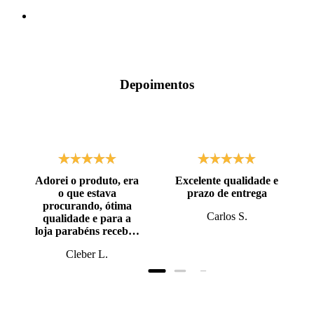
Depoimentos
Adorei o produto, era
Excelente qualidade e
o que estava
prazo de entrega
procurando, ótima
Carlos S.
qualidade e para a
loja parabéns recebi o
produto antes do
Cleber L.
prazo, super bem
embalado.