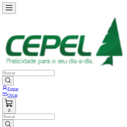
Entrar
Orçar
0