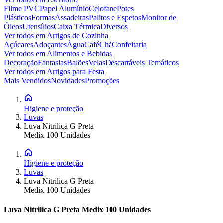
Filme PVC
Papel Alumínio
Celofane
Potes
Plásticos
Formas
Assadeiras
Palitos e Espetos
Monitor de
Óleos
Utensílios
Caixa Térmica
Diversos
Ver todos em
Artigos de Cozinha
Açúcares
Adoçantes
Água
Café
Chá
Confeitaria
Ver todos em
Alimentos e Bebidas
Decoração
Fantasias
Balões
Velas
Descartáveis Temáticos
Ver todos em
Artigos para Festa
Mais Vendidos
Novidades
Promoções
Higiene e proteção
Luvas
Luva Nitrilica G Preta
Medix 100 Unidades
Higiene e proteção
Luvas
Luva Nitrilica G Preta
Medix 100 Unidades
Luva Nitrilica G Preta Medix 100 Unidades