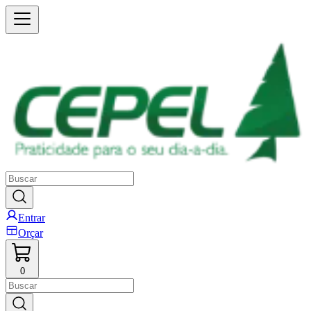
Entrar
Orçar
0