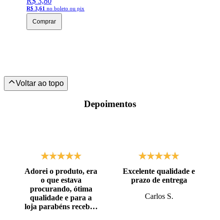
R$ 3,80
R$ 3,61
no boleto ou pix
Comprar
Depoimentos
Adorei o produto, era
Excelente qualidade e
o que estava
prazo de entrega
procurando, ótima
Carlos S.
qualidade e para a
loja parabéns recebi o
produto antes do