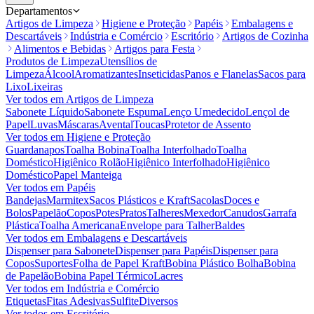
Departamentos
Artigos de Limpeza
Higiene e Proteção
Papéis
Embalagens e
Descartáveis
Indústria e Comércio
Escritório
Artigos de Cozinha
Alimentos e Bebidas
Artigos para Festa
Produtos de Limpeza
Utensílios de
Limpeza
Álcool
Aromatizantes
Inseticidas
Panos e Flanelas
Sacos para
Lixo
Lixeiras
Ver todos em
Artigos de Limpeza
Sabonete Líquido
Sabonete Espuma
Lenço Umedecido
Lençol de
Papel
Luvas
Máscaras
Avental
Toucas
Protetor de Assento
Ver todos em
Higiene e Proteção
Guardanapos
Toalha Bobina
Toalha Interfolhado
Toalha
Doméstico
Higiênico Rolão
Higiênico Interfolhado
Higiênico
Doméstico
Papel Manteiga
Ver todos em
Papéis
Bandejas
Marmitex
Sacos Plásticos e Kraft
Sacolas
Doces e
Bolos
Papelão
Copos
Potes
Pratos
Talheres
Mexedor
Canudos
Garrafa
Plástica
Toalha Americana
Envelope para Talher
Baldes
Ver todos em
Embalagens e Descartáveis
Dispenser para Sabonete
Dispenser para Papéis
Dispenser para
Copos
Suportes
Folha de Papel Kraft
Bobina Plástico Bolha
Bobina
de Papelão
Bobina Papel Térmico
Lacres
Ver todos em
Indústria e Comércio
Etiquetas
Fitas Adesivas
Sulfite
Diversos
Ver todos em
Escritório