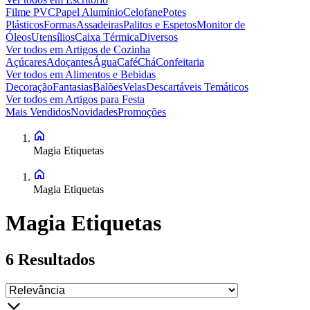
Filme PVC
Papel Alumínio
Celofane
Potes
Plásticos
Formas
Assadeiras
Palitos e Espetos
Monitor de
Óleos
Utensílios
Caixa Térmica
Diversos
Ver todos em
Artigos de Cozinha
Açúcares
Adoçantes
Água
Café
Chá
Confeitaria
Ver todos em
Alimentos e Bebidas
Decoração
Fantasias
Balões
Velas
Descartáveis Temáticos
Ver todos em
Artigos para Festa
Mais Vendidos
Novidades
Promoções
Magia Etiquetas
Magia Etiquetas
Magia Etiquetas
6
Resultados