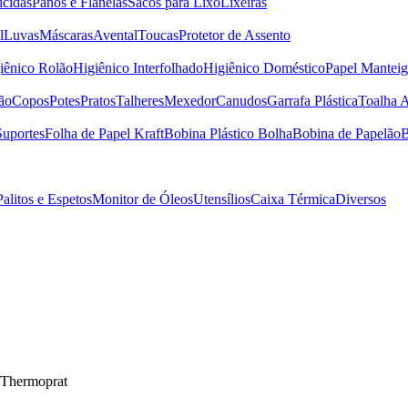
icidas
Panos e Flanelas
Sacos para Lixo
Lixeiras
l
Luvas
Máscaras
Avental
Toucas
Protetor de Assento
iênico Rolão
Higiênico Interfolhado
Higiênico Doméstico
Papel Manteig
ão
Copos
Potes
Pratos
Talheres
Mexedor
Canudos
Garrafa Plástica
Toalha 
Suportes
Folha de Papel Kraft
Bobina Plástico Bolha
Bobina de Papelão
B
Palitos e Espetos
Monitor de Óleos
Utensílios
Caixa Térmica
Diversos
 Thermoprat