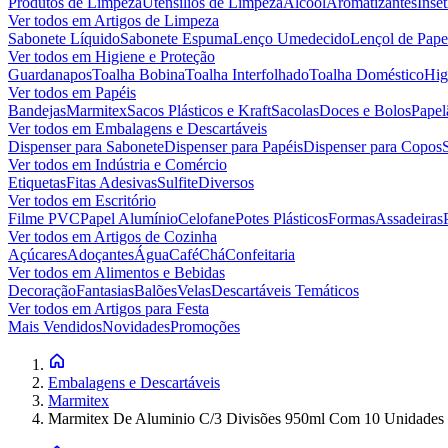
Produtos de Limpeza
Utensílios de Limpeza
Álcool
Aromatizantes
Inset
Ver todos em
Artigos de Limpeza
Sabonete Líquido
Sabonete Espuma
Lenço Umedecido
Lençol de Pape
Ver todos em
Higiene e Proteção
Guardanapos
Toalha Bobina
Toalha Interfolhado
Toalha Doméstico
Hig
Ver todos em
Papéis
Bandejas
Marmitex
Sacos Plásticos e Kraft
Sacolas
Doces e Bolos
Papel
Ver todos em
Embalagens e Descartáveis
Dispenser para Sabonete
Dispenser para Papéis
Dispenser para Copos
Ver todos em
Indústria e Comércio
Etiquetas
Fitas Adesivas
Sulfite
Diversos
Ver todos em
Escritório
Filme PVC
Papel Alumínio
Celofane
Potes Plásticos
Formas
Assadeiras
Ver todos em
Artigos de Cozinha
Açúcares
Adoçantes
Água
Café
Chá
Confeitaria
Ver todos em
Alimentos e Bebidas
Decoração
Fantasias
Balões
Velas
Descartáveis Temáticos
Ver todos em
Artigos para Festa
Mais Vendidos
Novidades
Promoções
Embalagens e Descartáveis
Marmitex
Marmitex De Aluminio C/3 Divisões 950ml Com 10 Unidades