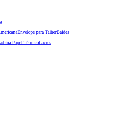
a
Americana
Envelope para Talher
Baldes
obina Papel Térmico
Lacres