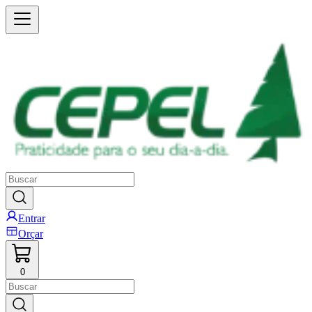
Entrar
Orçar
0