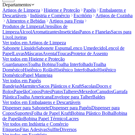
Departamentos
Artigos de Limpeza
Higiene e Proteção
Papéis
Embalagens e
Descartáveis
Indústria e Comércio
Escritório
Artigos de Cozinha
Alimentos e Bebidas
Artigos para Festa
Produtos de Limpeza
Utensílios de
Limpeza
Álcool
Aromatizantes
Inseticidas
Panos e Flanelas
Sacos para
Lixo
Lixeiras
Ver todos em
Artigos de Limpeza
Sabonete Líquido
Sabonete Espuma
Lenço Umedecido
Lençol de
Papel
Luvas
Máscaras
Avental
Toucas
Protetor de Assento
Ver todos em
Higiene e Proteção
Guardanapos
Toalha Bobina
Toalha Interfolhado
Toalha
Doméstico
Higiênico Rolão
Higiênico Interfolhado
Higiênico
Doméstico
Papel Manteiga
Ver todos em
Papéis
Bandejas
Marmitex
Sacos Plásticos e Kraft
Sacolas
Doces e
Bolos
Papelão
Copos
Potes
Pratos
Talheres
Mexedor
Canudos
Garrafa
Plástica
Toalha Americana
Envelope para Talher
Baldes
Ver todos em
Embalagens e Descartáveis
Dispenser para Sabonete
Dispenser para Papéis
Dispenser para
Copos
Suportes
Folha de Papel Kraft
Bobina Plástico Bolha
Bobina
de Papelão
Bobina Papel Térmico
Lacres
Ver todos em
Indústria e Comércio
Etiquetas
Fitas Adesivas
Sulfite
Diversos
Ver todos em
Escritório