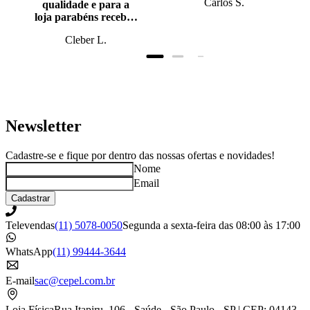
Carlos S.
qualidade e para a
loja parabéns recebi o
produto antes do
Cleber L.
prazo, super bem
embalado.
Newsletter
Cadastre-se e fique por dentro das nossas ofertas e novidades!
Nome
Email
Cadastrar
Televendas
(11) 5078-0050
Segunda a sexta-feira das 08:00 às 17:00
WhatsApp
(11) 99444-3644
E-mail
sac@cepel.com.br
Loja Física
Rua Itapiru, 106 - Saúde - São Paulo - SP | CEP: 04143-