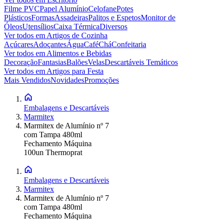
Filme PVC
Papel Alumínio
Celofane
Potes
Plásticos
Formas
Assadeiras
Palitos e Espetos
Monitor de
Óleos
Utensílios
Caixa Térmica
Diversos
Ver todos em
Artigos de Cozinha
Açúcares
Adoçantes
Água
Café
Chá
Confeitaria
Ver todos em
Alimentos e Bebidas
Decoração
Fantasias
Balões
Velas
Descartáveis Temáticos
Ver todos em
Artigos para Festa
Mais Vendidos
Novidades
Promoções
Embalagens e Descartáveis
Marmitex
Marmitex de Alumínio nº 7
com Tampa 480ml
Fechamento Máquina
100un Thermoprat
Embalagens e Descartáveis
Marmitex
Marmitex de Alumínio nº 7
com Tampa 480ml
Fechamento Máquina