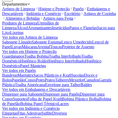
Departamentos
Artigos de Limpeza
Higiene e Proteção
Papéis
Embalagens e
Descartáveis
Indústria e Comércio
Escritório
Artigos de Cozinha
Alimentos e Bebidas
Artigos para Festa
Produtos de Limpeza
Utensílios de
Limpeza
Álcool
Aromatizantes
Inseticidas
Panos e Flanelas
Sacos para
Lixo
Lixeiras
Ver todos em
Artigos de Limpeza
Sabonete Líquido
Sabonete Espuma
Lenço Umedecido
Lençol de
Papel
Luvas
Máscaras
Avental
Toucas
Protetor de Assento
Ver todos em
Higiene e Proteção
Guardanapos
Toalha Bobina
Toalha Interfolhado
Toalha
Doméstico
Higiênico Rolão
Higiênico Interfolhado
Higiênico
Doméstico
Papel Manteiga
Ver todos em
Papéis
Bandejas
Marmitex
Sacos Plásticos e Kraft
Sacolas
Doces e
Bolos
Papelão
Copos
Potes
Pratos
Talheres
Mexedor
Canudos
Garrafa
Plástica
Toalha Americana
Envelope para Talher
Baldes
Ver todos em
Embalagens e Descartáveis
Dispenser para Sabonete
Dispenser para Papéis
Dispenser para
Copos
Suportes
Folha de Papel Kraft
Bobina Plástico Bolha
Bobina
de Papelão
Bobina Papel Térmico
Lacres
Ver todos em
Indústria e Comércio
Etiquetas
Fitas Adesivas
Sulfite
Diversos
Ver todos em
Escritório