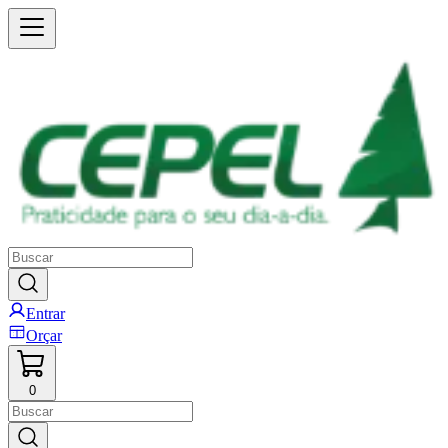
Entrar
Orçar
0