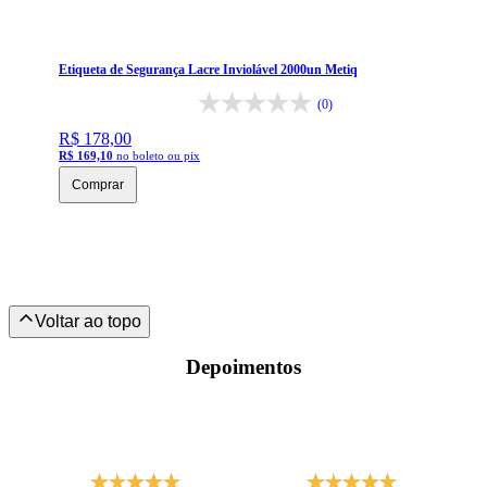
Etiqueta de Segurança Lacre Inviolável 2000un Metiq
(0)
R$ 178,00
R$ 169,10
no boleto ou pix
Comprar
Depoimentos