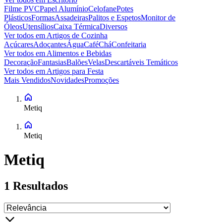
Filme PVC
Papel Alumínio
Celofane
Potes
Plásticos
Formas
Assadeiras
Palitos e Espetos
Monitor de
Óleos
Utensílios
Caixa Térmica
Diversos
Ver todos em
Artigos de Cozinha
Açúcares
Adoçantes
Água
Café
Chá
Confeitaria
Ver todos em
Alimentos e Bebidas
Decoração
Fantasias
Balões
Velas
Descartáveis Temáticos
Ver todos em
Artigos para Festa
Mais Vendidos
Novidades
Promoções
Metiq
Metiq
Metiq
1
Resultados