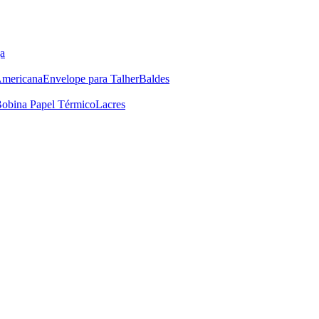
a
Americana
Envelope para Talher
Baldes
obina Papel Térmico
Lacres