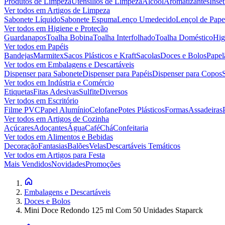
Produtos de Limpeza
Utensílios de Limpeza
Álcool
Aromatizantes
Inset
Ver todos em
Artigos de Limpeza
Sabonete Líquido
Sabonete Espuma
Lenço Umedecido
Lençol de Pape
Ver todos em
Higiene e Proteção
Guardanapos
Toalha Bobina
Toalha Interfolhado
Toalha Doméstico
Hig
Ver todos em
Papéis
Bandejas
Marmitex
Sacos Plásticos e Kraft
Sacolas
Doces e Bolos
Papel
Ver todos em
Embalagens e Descartáveis
Dispenser para Sabonete
Dispenser para Papéis
Dispenser para Copos
Ver todos em
Indústria e Comércio
Etiquetas
Fitas Adesivas
Sulfite
Diversos
Ver todos em
Escritório
Filme PVC
Papel Alumínio
Celofane
Potes Plásticos
Formas
Assadeiras
Ver todos em
Artigos de Cozinha
Açúcares
Adoçantes
Água
Café
Chá
Confeitaria
Ver todos em
Alimentos e Bebidas
Decoração
Fantasias
Balões
Velas
Descartáveis Temáticos
Ver todos em
Artigos para Festa
Mais Vendidos
Novidades
Promoções
Embalagens e Descartáveis
Doces e Bolos
Mini Doce Redondo 125 ml Com 50 Unidades Staparck