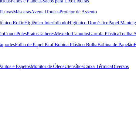
icidas
Panos e Flanelas
Sacos para Lixo
Lixeiras
l
Luvas
Máscaras
Avental
Toucas
Protetor de Assento
iênico Rolão
Higiênico Interfolhado
Higiênico Doméstico
Papel Manteig
ão
Copos
Potes
Pratos
Talheres
Mexedor
Canudos
Garrafa Plástica
Toalha 
Suportes
Folha de Papel Kraft
Bobina Plástico Bolha
Bobina de Papelão
B
Palitos e Espetos
Monitor de Óleos
Utensílios
Caixa Térmica
Diversos