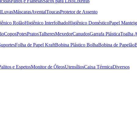
icidas
Panos e Flanelas
Sacos para Lixo
Lixeiras
l
Luvas
Máscaras
Avental
Toucas
Protetor de Assento
iênico Rolão
Higiênico Interfolhado
Higiênico Doméstico
Papel Manteig
ão
Copos
Potes
Pratos
Talheres
Mexedor
Canudos
Garrafa Plástica
Toalha 
Suportes
Folha de Papel Kraft
Bobina Plástico Bolha
Bobina de Papelão
B
Palitos e Espetos
Monitor de Óleos
Utensílios
Caixa Térmica
Diversos