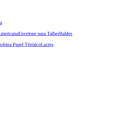
a
Americana
Envelope para Talher
Baldes
obina Papel Térmico
Lacres