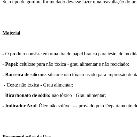
Se o tipo de gordura for mudado deve-se fazer uma reavaliação do po
Material
- O produto consiste em uma tira de papel branca para teste, de medi
-
Papel:
celulose pura não tóxica - grau alimentar e não reciclado;
-
Barreira de silicone
: silicone não tóxico usado para impressão den
-
Cera
: não tóxica - Grau alimentar;
-
Bicarbonato de sódio:
não tóxico - Grau alimentar;
-
Indicador Azul
: Óleo não solúvel – aprovado pelo Departamento
Recomendações de Uso