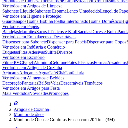
Produtos de Limpeza
Utensílios de Limpeza
Álcool
Aromatizantes
Inset
Ver todos em
Artigos de Limpeza
Sabonete Líquido
Sabonete Espuma
Lenço Umedecido
Lençol de Pape
Ver todos em
Higiene e Proteção
Guardanapos
Toalha Bobina
Toalha Interfolhado
Toalha Doméstico
Hig
Ver todos em
Papéis
Bandejas
Marmitex
Sacos Plásticos e Kraft
Sacolas
Doces e Bolos
Papel
Ver todos em
Embalagens e Descartáveis
Dispenser para Sabonete
Dispenser para Papéis
Dispenser para Copos
Ver todos em
Indústria e Comércio
Etiquetas
Fitas Adesivas
Sulfite
Diversos
Ver todos em
Escritório
Filme PVC
Papel Alumínio
Celofane
Potes Plásticos
Formas
Assadeiras
Ver todos em
Artigos de Cozinha
Açúcares
Adoçantes
Água
Café
Chá
Confeitaria
Ver todos em
Alimentos e Bebidas
Decoração
Fantasias
Balões
Velas
Descartáveis Temáticos
Ver todos em
Artigos para Festa
Mais Vendidos
Novidades
Promoções
Artigos de Cozinha
Monitor de óleos
Monitor de Óleos e Gorduras Frasco com 20 Tiras (3M)