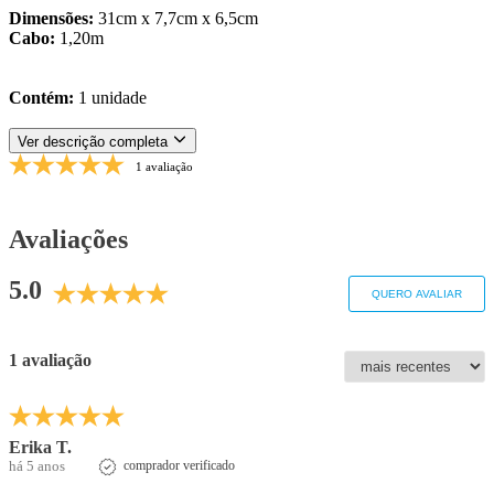
Dimensões:
31cm x 7,7cm x 6,5cm
Cabo:
1,20m
Contém:
1 unidade
Ver descrição completa
1 avaliação
Avaliações
5.0
QUERO AVALIAR
1 avaliação
Erika T.
há 5 anos
comprador verificado