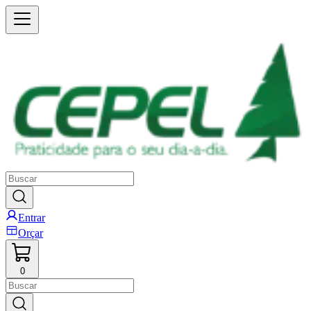
Entrar
Orçar
0