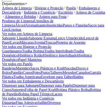
Departamentos
Artigos de Limpeza
Higiene e Proteção
Papéis
Embalagens e
Descartáveis
Indústria e Comércio
Escritório
Artigos de Cozinha
Alimentos e Bebidas
Artigos para Festa
Produtos de Limpeza
Utensílios de
Limpeza
Álcool
Aromatizantes
Inseticidas
Panos e Flanelas
Sacos para
Lixo
Lixeiras
Ver todos em
Artigos de Limpeza
Sabonete Líquido
Sabonete Espuma
Lenço Umedecido
Lençol de
Papel
Luvas
Máscaras
Avental
Toucas
Protetor de Assento
Ver todos em
Higiene e Proteção
Guardanapos
Toalha Bobina
Toalha Interfolhado
Toalha
Doméstico
Higiênico Rolão
Higiênico Interfolhado
Higiênico
Doméstico
Papel Manteiga
Ver todos em
Papéis
Bandejas
Marmitex
Sacos Plásticos e Kraft
Sacolas
Doces e
Bolos
Papelão
Copos
Potes
Pratos
Talheres
Mexedor
Canudos
Garrafa
Plástica
Toalha Americana
Envelope para Talher
Baldes
Ver todos em
Embalagens e Descartáveis
Dispenser para Sabonete
Dispenser para Papéis
Dispenser para
Copos
Suportes
Folha de Papel Kraft
Bobina Plástico Bolha
Bobina
de Papelão
Bobina Papel Térmico
Lacres
Ver todos em
Indústria e Comércio
Etiquetas
Fitas Adesivas
Sulfite
Diversos
Ver todos em
Escritório