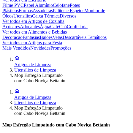
Filme PVC
Papel Alumínio
Celofane
Potes
Plásticos
Formas
Assadeiras
Palitos e Espetos
Monitor de
Óleos
Utensílios
Caixa Térmica
Diversos
Ver todos em
Artigos de Cozinha
Açúcares
Adoçantes
Água
Café
Chá
Confeitaria
Ver todos em
Alimentos e Bebidas
Decoração
Fantasias
Balões
Velas
Descartáveis Temáticos
Ver todos em
Artigos para Festa
Mais Vendidos
Novidades
Promoções
Artigos de Limpeza
Utensílios de Limpeza
Mop Esfregão Limpatudo
com Cabo Noviça Bettanin
Artigos de Limpeza
Utensílios de Limpeza
Mop Esfregão Limpatudo
com Cabo Noviça Bettanin
Mop Esfregão Limpatudo com Cabo Noviça Bettanin