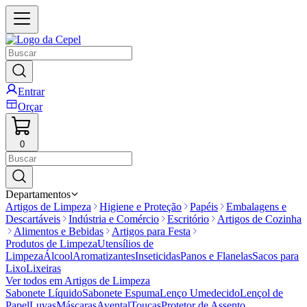
Entrar
Orçar
0
Departamentos
Artigos de Limpeza
Higiene e Proteção
Papéis
Embalagens e
Descartáveis
Indústria e Comércio
Escritório
Artigos de Cozinha
Alimentos e Bebidas
Artigos para Festa
Produtos de Limpeza
Utensílios de
Limpeza
Álcool
Aromatizantes
Inseticidas
Panos e Flanelas
Sacos para
Lixo
Lixeiras
Ver todos em
Artigos de Limpeza
Sabonete Líquido
Sabonete Espuma
Lenço Umedecido
Lençol de
Papel
Luvas
Máscaras
Avental
Toucas
Protetor de Assento