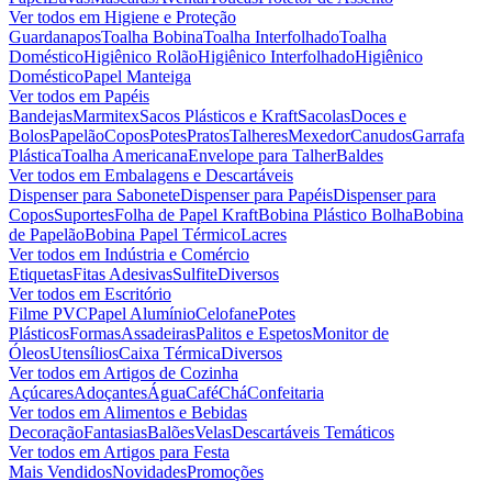
Ver todos em
Higiene e Proteção
Guardanapos
Toalha Bobina
Toalha Interfolhado
Toalha
Doméstico
Higiênico Rolão
Higiênico Interfolhado
Higiênico
Doméstico
Papel Manteiga
Ver todos em
Papéis
Bandejas
Marmitex
Sacos Plásticos e Kraft
Sacolas
Doces e
Bolos
Papelão
Copos
Potes
Pratos
Talheres
Mexedor
Canudos
Garrafa
Plástica
Toalha Americana
Envelope para Talher
Baldes
Ver todos em
Embalagens e Descartáveis
Dispenser para Sabonete
Dispenser para Papéis
Dispenser para
Copos
Suportes
Folha de Papel Kraft
Bobina Plástico Bolha
Bobina
de Papelão
Bobina Papel Térmico
Lacres
Ver todos em
Indústria e Comércio
Etiquetas
Fitas Adesivas
Sulfite
Diversos
Ver todos em
Escritório
Filme PVC
Papel Alumínio
Celofane
Potes
Plásticos
Formas
Assadeiras
Palitos e Espetos
Monitor de
Óleos
Utensílios
Caixa Térmica
Diversos
Ver todos em
Artigos de Cozinha
Açúcares
Adoçantes
Água
Café
Chá
Confeitaria
Ver todos em
Alimentos e Bebidas
Decoração
Fantasias
Balões
Velas
Descartáveis Temáticos
Ver todos em
Artigos para Festa
Mais Vendidos
Novidades
Promoções