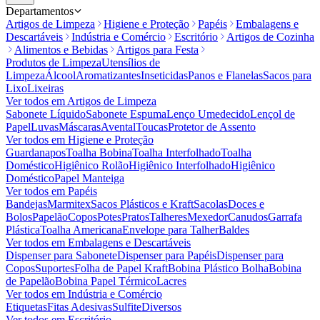
Departamentos
Artigos de Limpeza
Higiene e Proteção
Papéis
Embalagens e
Descartáveis
Indústria e Comércio
Escritório
Artigos de Cozinha
Alimentos e Bebidas
Artigos para Festa
Produtos de Limpeza
Utensílios de
Limpeza
Álcool
Aromatizantes
Inseticidas
Panos e Flanelas
Sacos para
Lixo
Lixeiras
Ver todos em
Artigos de Limpeza
Sabonete Líquido
Sabonete Espuma
Lenço Umedecido
Lençol de
Papel
Luvas
Máscaras
Avental
Toucas
Protetor de Assento
Ver todos em
Higiene e Proteção
Guardanapos
Toalha Bobina
Toalha Interfolhado
Toalha
Doméstico
Higiênico Rolão
Higiênico Interfolhado
Higiênico
Doméstico
Papel Manteiga
Ver todos em
Papéis
Bandejas
Marmitex
Sacos Plásticos e Kraft
Sacolas
Doces e
Bolos
Papelão
Copos
Potes
Pratos
Talheres
Mexedor
Canudos
Garrafa
Plástica
Toalha Americana
Envelope para Talher
Baldes
Ver todos em
Embalagens e Descartáveis
Dispenser para Sabonete
Dispenser para Papéis
Dispenser para
Copos
Suportes
Folha de Papel Kraft
Bobina Plástico Bolha
Bobina
de Papelão
Bobina Papel Térmico
Lacres
Ver todos em
Indústria e Comércio
Etiquetas
Fitas Adesivas
Sulfite
Diversos
Ver todos em
Escritório