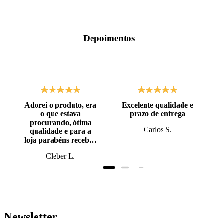
Depoimentos
Adorei o produto, era
Excelente qualidade e
o que estava
prazo de entrega
procurando, ótima
Carlos S.
qualidade e para a
loja parabéns recebi o
produto antes do
Cleber L.
prazo, super bem
embalado.
Newsletter