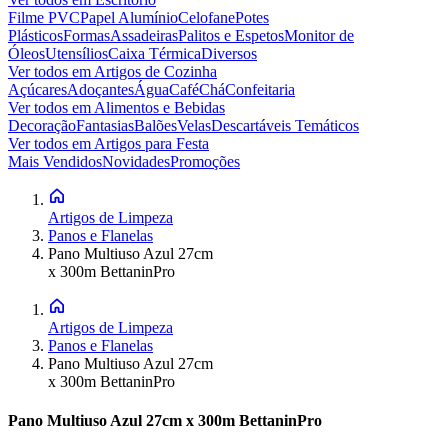
Filme PVC
Papel Alumínio
Celofane
Potes
Plásticos
Formas
Assadeiras
Palitos e Espetos
Monitor de
Óleos
Utensílios
Caixa Térmica
Diversos
Ver todos em
Artigos de Cozinha
Açúcares
Adoçantes
Água
Café
Chá
Confeitaria
Ver todos em
Alimentos e Bebidas
Decoração
Fantasias
Balões
Velas
Descartáveis Temáticos
Ver todos em
Artigos para Festa
Mais Vendidos
Novidades
Promoções
Artigos de Limpeza
Panos e Flanelas
Pano Multiuso Azul 27cm
x 300m BettaninPro
Artigos de Limpeza
Panos e Flanelas
Pano Multiuso Azul 27cm
x 300m BettaninPro
Pano Multiuso Azul 27cm x 300m BettaninPro