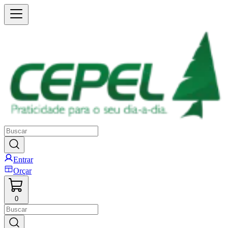
Entrar
Orçar
0