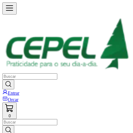
Entrar
Orçar
0