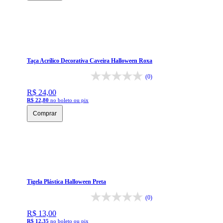
Taça Acrílico Decorativa Caveira Halloween Roxa
(0)
R$ 24,00
R$ 22,80
no boleto ou pix
Comprar
Tigela Plástica Halloween Preta
(0)
R$ 13,00
R$ 12,35
no boleto ou pix