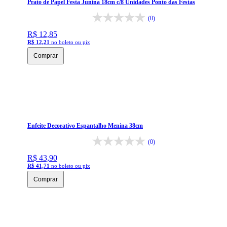
Prato de Papel Festa Junina 18cm c/8 Unidades Ponto das Festas
(0)
R$ 12,85
R$ 12,21
no boleto ou pix
Comprar
Enfeite Decorativo Espantalho Menina 38cm
(0)
R$ 43,90
R$ 41,71
no boleto ou pix
Comprar