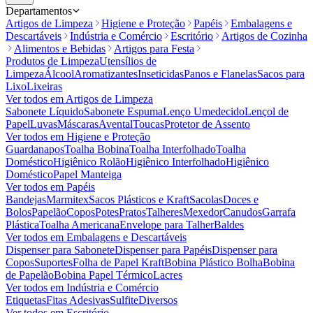
Departamentos
Artigos de Limpeza
Higiene e Proteção
Papéis
Embalagens e
Descartáveis
Indústria e Comércio
Escritório
Artigos de Cozinha
Alimentos e Bebidas
Artigos para Festa
Produtos de Limpeza
Utensílios de
Limpeza
Álcool
Aromatizantes
Inseticidas
Panos e Flanelas
Sacos para
Lixo
Lixeiras
Ver todos em
Artigos de Limpeza
Sabonete Líquido
Sabonete Espuma
Lenço Umedecido
Lençol de
Papel
Luvas
Máscaras
Avental
Toucas
Protetor de Assento
Ver todos em
Higiene e Proteção
Guardanapos
Toalha Bobina
Toalha Interfolhado
Toalha
Doméstico
Higiênico Rolão
Higiênico Interfolhado
Higiênico
Doméstico
Papel Manteiga
Ver todos em
Papéis
Bandejas
Marmitex
Sacos Plásticos e Kraft
Sacolas
Doces e
Bolos
Papelão
Copos
Potes
Pratos
Talheres
Mexedor
Canudos
Garrafa
Plástica
Toalha Americana
Envelope para Talher
Baldes
Ver todos em
Embalagens e Descartáveis
Dispenser para Sabonete
Dispenser para Papéis
Dispenser para
Copos
Suportes
Folha de Papel Kraft
Bobina Plástico Bolha
Bobina
de Papelão
Bobina Papel Térmico
Lacres
Ver todos em
Indústria e Comércio
Etiquetas
Fitas Adesivas
Sulfite
Diversos
Ver todos em
Escritório