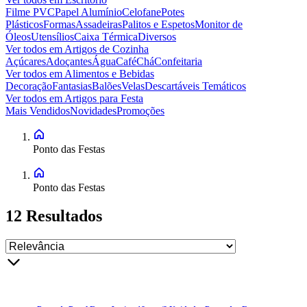
Filme PVC
Papel Alumínio
Celofane
Potes
Plásticos
Formas
Assadeiras
Palitos e Espetos
Monitor de
Óleos
Utensílios
Caixa Térmica
Diversos
Ver todos em
Artigos de Cozinha
Açúcares
Adoçantes
Água
Café
Chá
Confeitaria
Ver todos em
Alimentos e Bebidas
Decoração
Fantasias
Balões
Velas
Descartáveis Temáticos
Ver todos em
Artigos para Festa
Mais Vendidos
Novidades
Promoções
Ponto das Festas
Ponto das Festas
12
Resultados