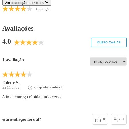
Ver descrição completa
1 avaliação
Avaliações
4.0
QUERO AVALIAR
1 avaliação
Dilene S.
há 11 anos
comprador verificado
ótima, entrega rápida, tudo certo
esta avaliação foi útil?
0
0