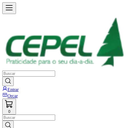
Entrar
Orçar
0