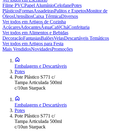
Filme PVC
Papel Alumínio
Celofane
Potes
Plásticos
Formas
Assadeiras
Palitos e Espetos
Monitor de
Óleos
Utensílios
Caixa Térmica
Diversos
Ver todos em
Artigos de Cozinha
Açúcares
Adoçantes
Água
Café
Chá
Confeitaria
Ver todos em
Alimentos e Bebidas
Decoração
Fantasias
Balões
Velas
Descartáveis Temáticos
Ver todos em
Artigos para Festa
Mais Vendidos
Novidades
Promoções
Embalagens e Descartáveis
Potes
Pote Plástico S771 c/
Tampa Articulada 500ml
c/10un Starpack
Embalagens e Descartáveis
Potes
Pote Plástico S771 c/
Tampa Articulada 500ml
c/10un Starpack