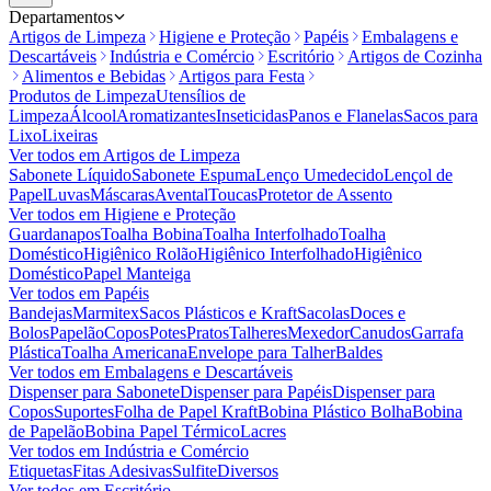
Departamentos
Artigos de Limpeza
Higiene e Proteção
Papéis
Embalagens e
Descartáveis
Indústria e Comércio
Escritório
Artigos de Cozinha
Alimentos e Bebidas
Artigos para Festa
Produtos de Limpeza
Utensílios de
Limpeza
Álcool
Aromatizantes
Inseticidas
Panos e Flanelas
Sacos para
Lixo
Lixeiras
Ver todos em
Artigos de Limpeza
Sabonete Líquido
Sabonete Espuma
Lenço Umedecido
Lençol de
Papel
Luvas
Máscaras
Avental
Toucas
Protetor de Assento
Ver todos em
Higiene e Proteção
Guardanapos
Toalha Bobina
Toalha Interfolhado
Toalha
Doméstico
Higiênico Rolão
Higiênico Interfolhado
Higiênico
Doméstico
Papel Manteiga
Ver todos em
Papéis
Bandejas
Marmitex
Sacos Plásticos e Kraft
Sacolas
Doces e
Bolos
Papelão
Copos
Potes
Pratos
Talheres
Mexedor
Canudos
Garrafa
Plástica
Toalha Americana
Envelope para Talher
Baldes
Ver todos em
Embalagens e Descartáveis
Dispenser para Sabonete
Dispenser para Papéis
Dispenser para
Copos
Suportes
Folha de Papel Kraft
Bobina Plástico Bolha
Bobina
de Papelão
Bobina Papel Térmico
Lacres
Ver todos em
Indústria e Comércio
Etiquetas
Fitas Adesivas
Sulfite
Diversos
Ver todos em
Escritório