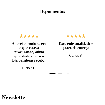
Depoimentos
Adorei o produto, era
Excelente qualidade e
o que estava
prazo de entrega
procurando, ótima
Carlos S.
qualidade e para a
loja parabéns recebi o
produto antes do
Cleber L.
prazo, super bem
embalado.
Newsletter