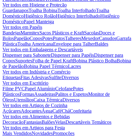
Ver todos em
Higiene e Proteção
Guardanapos
Toalha Bobina
Toalha Interfolhado
Toalha
Doméstico
Higiênico Rolão
Higiênico Interfolhado
Higiênico
Doméstico
Papel Manteiga
Ver todos em
Papéis
Bandejas
Marmitex
Sacos Plásticos e Kraft
Sacolas
Doces e
Bolos
Papelão
Copos
Potes
Pratos
Talheres
Mexedor
Canudos
Garrafa
Plástica
Toalha Americana
Envelope para Talher
Baldes
Ver todos em
Embalagens e Descartáveis
Dispenser para Sabonete
Dispenser para Papéis
Dispenser para
Copos
Suportes
Folha de Papel Kraft
Bobina Plástico Bolha
Bobina
de Papelão
Bobina Papel Térmico
Lacres
Ver todos em
Indústria e Comércio
Etiquetas
Fitas Adesivas
Sulfite
Diversos
Ver todos em
Escritório
Filme PVC
Papel Alumínio
Celofane
Potes
Plásticos
Formas
Assadeiras
Palitos e Espetos
Monitor de
Óleos
Utensílios
Caixa Térmica
Diversos
Ver todos em
Artigos de Cozinha
Açúcares
Adoçantes
Água
Café
Chá
Confeitaria
Ver todos em
Alimentos e Bebidas
Decoração
Fantasias
Balões
Velas
Descartáveis Temáticos
Ver todos em
Artigos para Festa
Mais Vendidos
Novidades
Promoções