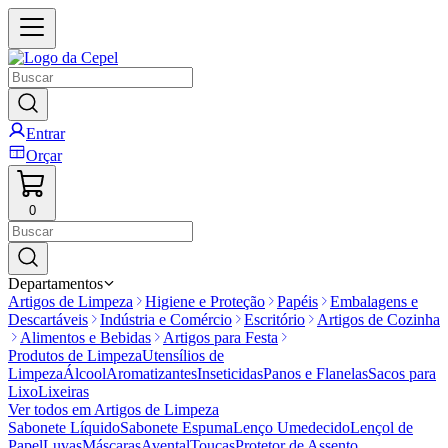
Entrar
Orçar
0
Departamentos
Artigos de Limpeza
Higiene e Proteção
Papéis
Embalagens e
Descartáveis
Indústria e Comércio
Escritório
Artigos de Cozinha
Alimentos e Bebidas
Artigos para Festa
Produtos de Limpeza
Utensílios de
Limpeza
Álcool
Aromatizantes
Inseticidas
Panos e Flanelas
Sacos para
Lixo
Lixeiras
Ver todos em
Artigos de Limpeza
Sabonete Líquido
Sabonete Espuma
Lenço Umedecido
Lençol de
Papel
Luvas
Máscaras
Avental
Toucas
Protetor de Assento