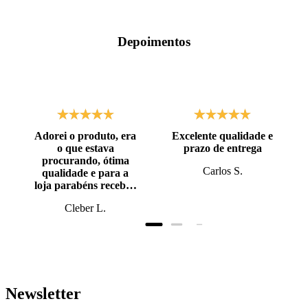
Depoimentos
Adorei o produto, era
Excelente qualidade e
o que estava
prazo de entrega
procurando, ótima
Carlos S.
qualidade e para a
loja parabéns recebi o
produto antes do
Cleber L.
prazo, super bem
embalado.
Newsletter