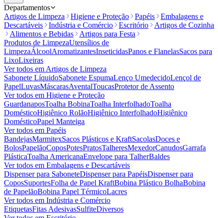
Departamentos
Artigos de Limpeza
Higiene e Proteção
Papéis
Embalagens e
Descartáveis
Indústria e Comércio
Escritório
Artigos de Cozinha
Alimentos e Bebidas
Artigos para Festa
Produtos de Limpeza
Utensílios de
Limpeza
Álcool
Aromatizantes
Inseticidas
Panos e Flanelas
Sacos para
Lixo
Lixeiras
Ver todos em
Artigos de Limpeza
Sabonete Líquido
Sabonete Espuma
Lenço Umedecido
Lençol de
Papel
Luvas
Máscaras
Avental
Toucas
Protetor de Assento
Ver todos em
Higiene e Proteção
Guardanapos
Toalha Bobina
Toalha Interfolhado
Toalha
Doméstico
Higiênico Rolão
Higiênico Interfolhado
Higiênico
Doméstico
Papel Manteiga
Ver todos em
Papéis
Bandejas
Marmitex
Sacos Plásticos e Kraft
Sacolas
Doces e
Bolos
Papelão
Copos
Potes
Pratos
Talheres
Mexedor
Canudos
Garrafa
Plástica
Toalha Americana
Envelope para Talher
Baldes
Ver todos em
Embalagens e Descartáveis
Dispenser para Sabonete
Dispenser para Papéis
Dispenser para
Copos
Suportes
Folha de Papel Kraft
Bobina Plástico Bolha
Bobina
de Papelão
Bobina Papel Térmico
Lacres
Ver todos em
Indústria e Comércio
Etiquetas
Fitas Adesivas
Sulfite
Diversos
Ver todos em
Escritório