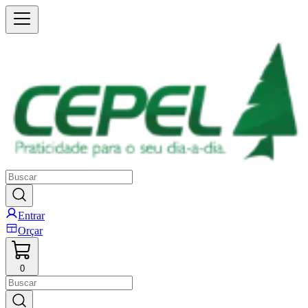
Entrar
Orçar
0