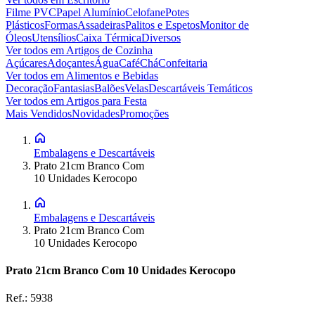
Filme PVC
Papel Alumínio
Celofane
Potes
Plásticos
Formas
Assadeiras
Palitos e Espetos
Monitor de
Óleos
Utensílios
Caixa Térmica
Diversos
Ver todos em
Artigos de Cozinha
Açúcares
Adoçantes
Água
Café
Chá
Confeitaria
Ver todos em
Alimentos e Bebidas
Decoração
Fantasias
Balões
Velas
Descartáveis Temáticos
Ver todos em
Artigos para Festa
Mais Vendidos
Novidades
Promoções
Embalagens e Descartáveis
Prato 21cm Branco Com
10 Unidades Kerocopo
Embalagens e Descartáveis
Prato 21cm Branco Com
10 Unidades Kerocopo
Prato 21cm Branco Com 10 Unidades Kerocopo
Ref.:
5938