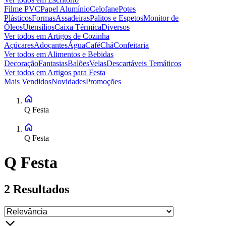
Filme PVC
Papel Alumínio
Celofane
Potes
Plásticos
Formas
Assadeiras
Palitos e Espetos
Monitor de
Óleos
Utensílios
Caixa Térmica
Diversos
Ver todos em
Artigos de Cozinha
Açúcares
Adoçantes
Água
Café
Chá
Confeitaria
Ver todos em
Alimentos e Bebidas
Decoração
Fantasias
Balões
Velas
Descartáveis Temáticos
Ver todos em
Artigos para Festa
Mais Vendidos
Novidades
Promoções
Q Festa
Q Festa
Q Festa
2
Resultados