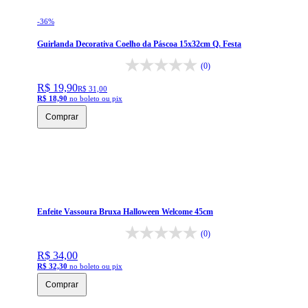
-
36
%
Guirlanda Decorativa Coelho da Páscoa 15x32cm Q. Festa
(0)
R$ 19,90
R$ 31,00
R$ 18,90
no boleto ou pix
Comprar
Enfeite Vassoura Bruxa Halloween Welcome 45cm
(0)
R$ 34,00
R$ 32,30
no boleto ou pix
Comprar