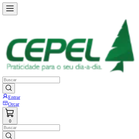
Entrar
Orçar
0