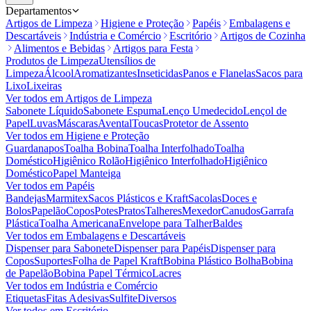
Departamentos
Artigos de Limpeza
Higiene e Proteção
Papéis
Embalagens e
Descartáveis
Indústria e Comércio
Escritório
Artigos de Cozinha
Alimentos e Bebidas
Artigos para Festa
Produtos de Limpeza
Utensílios de
Limpeza
Álcool
Aromatizantes
Inseticidas
Panos e Flanelas
Sacos para
Lixo
Lixeiras
Ver todos em
Artigos de Limpeza
Sabonete Líquido
Sabonete Espuma
Lenço Umedecido
Lençol de
Papel
Luvas
Máscaras
Avental
Toucas
Protetor de Assento
Ver todos em
Higiene e Proteção
Guardanapos
Toalha Bobina
Toalha Interfolhado
Toalha
Doméstico
Higiênico Rolão
Higiênico Interfolhado
Higiênico
Doméstico
Papel Manteiga
Ver todos em
Papéis
Bandejas
Marmitex
Sacos Plásticos e Kraft
Sacolas
Doces e
Bolos
Papelão
Copos
Potes
Pratos
Talheres
Mexedor
Canudos
Garrafa
Plástica
Toalha Americana
Envelope para Talher
Baldes
Ver todos em
Embalagens e Descartáveis
Dispenser para Sabonete
Dispenser para Papéis
Dispenser para
Copos
Suportes
Folha de Papel Kraft
Bobina Plástico Bolha
Bobina
de Papelão
Bobina Papel Térmico
Lacres
Ver todos em
Indústria e Comércio
Etiquetas
Fitas Adesivas
Sulfite
Diversos
Ver todos em
Escritório