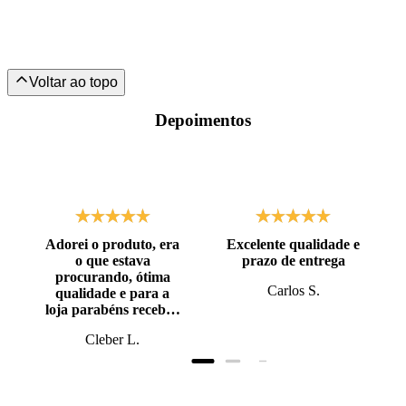
Depoimentos
Adorei o produto, era
Excelente qualidade e
o que estava
prazo de entrega
procurando, ótima
Carlos S.
qualidade e para a
loja parabéns recebi o
produto antes do
Cleber L.
prazo, super bem
embalado.