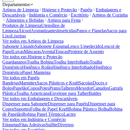
Departamentos
Artigos de Limpeza
Higiene e Proteção
Papéis
Embalagens e
Descartáveis
Indústria e Comércio
Escritório
Artigos de Cozinha
Alimentos e Bebidas
Artigos para Festa
Produtos de Limpeza
Utensílios de
Limpeza
Álcool
Aromatizantes
Inseticidas
Panos e Flanelas
Sacos para
Lixo
Lixeiras
Ver todos em
Artigos de Limpeza
Sabonete Líquido
Sabonete Espuma
Lenço Umedecido
Lençol de
Papel
Luvas
Máscaras
Avental
Toucas
Protetor de Assento
Ver todos em
Higiene e Proteção
Guardanapos
Toalha Bobina
Toalha Interfolhado
Toalha
Doméstico
Higiênico Rolão
Higiênico Interfolhado
Higiênico
Doméstico
Papel Manteiga
Ver todos em
Papéis
Bandejas
Marmitex
Sacos Plásticos e Kraft
Sacolas
Doces e
Bolos
Papelão
Copos
Potes
Pratos
Talheres
Mexedor
Canudos
Garrafa
Plástica
Toalha Americana
Envelope para Talher
Baldes
Ver todos em
Embalagens e Descartáveis
Dispenser para Sabonete
Dispenser para Papéis
Dispenser para
Copos
Suportes
Folha de Papel Kraft
Bobina Plástico Bolha
Bobina
de Papelão
Bobina Papel Térmico
Lacres
Ver todos em
Indústria e Comércio
Etiquetas
Fitas Adesivas
Sulfite
Diversos
Ver todos em
Escritório