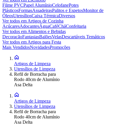
Filme PVC
Papel Alumínio
Celofane
Potes
Plásticos
Formas
Assadeiras
Palitos e Espetos
Monitor de
Óleos
Utensílios
Caixa Térmica
Diversos
Ver todos em
Artigos de Cozinha
Açúcares
Adoçantes
Água
Café
Chá
Confeitaria
Ver todos em
Alimentos e Bebidas
Decoração
Fantasias
Balões
Velas
Descartáveis Temáticos
Ver todos em
Artigos para Festa
Mais Vendidos
Novidades
Promoções
Artigos de Limpeza
Utensílios de Limpeza
Refil de Borracha para
Rodo 40cm de Alumínio
Asa Delta
Artigos de Limpeza
Utensílios de Limpeza
Refil de Borracha para
Rodo 40cm de Alumínio
Asa Delta