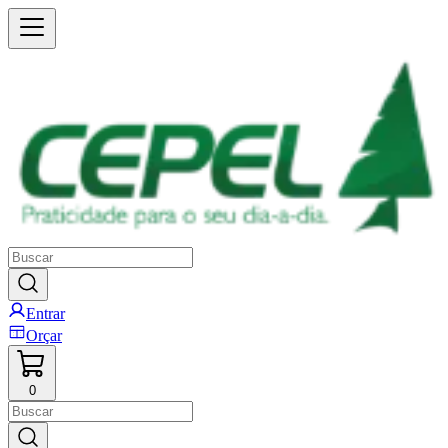
Entrar
Orçar
0