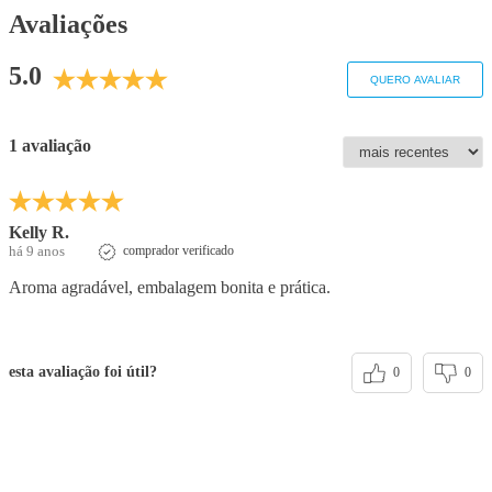
Avaliações
5.0
QUERO AVALIAR
1 avaliação
Kelly R.
há 9 anos
comprador verificado
Aroma agradável, embalagem bonita e prática.
esta avaliação foi útil?
0
0