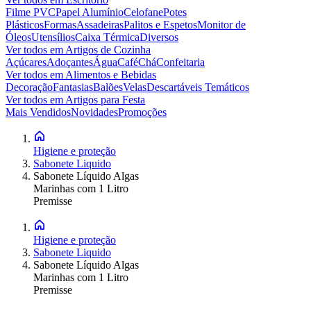
Filme PVC
Papel Alumínio
Celofane
Potes
Plásticos
Formas
Assadeiras
Palitos e Espetos
Monitor de
Óleos
Utensílios
Caixa Térmica
Diversos
Ver todos em
Artigos de Cozinha
Açúcares
Adoçantes
Água
Café
Chá
Confeitaria
Ver todos em
Alimentos e Bebidas
Decoração
Fantasias
Balões
Velas
Descartáveis Temáticos
Ver todos em
Artigos para Festa
Mais Vendidos
Novidades
Promoções
Higiene e proteção
Sabonete Liquido
Sabonete Líquido Algas
Marinhas com 1 Litro
Premisse
Higiene e proteção
Sabonete Liquido
Sabonete Líquido Algas
Marinhas com 1 Litro
Premisse