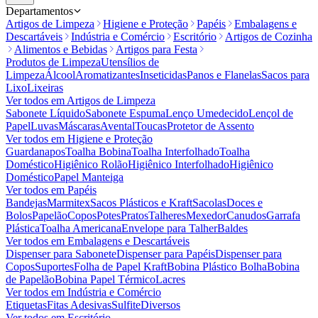
Departamentos
Artigos de Limpeza
Higiene e Proteção
Papéis
Embalagens e
Descartáveis
Indústria e Comércio
Escritório
Artigos de Cozinha
Alimentos e Bebidas
Artigos para Festa
Produtos de Limpeza
Utensílios de
Limpeza
Álcool
Aromatizantes
Inseticidas
Panos e Flanelas
Sacos para
Lixo
Lixeiras
Ver todos em
Artigos de Limpeza
Sabonete Líquido
Sabonete Espuma
Lenço Umedecido
Lençol de
Papel
Luvas
Máscaras
Avental
Toucas
Protetor de Assento
Ver todos em
Higiene e Proteção
Guardanapos
Toalha Bobina
Toalha Interfolhado
Toalha
Doméstico
Higiênico Rolão
Higiênico Interfolhado
Higiênico
Doméstico
Papel Manteiga
Ver todos em
Papéis
Bandejas
Marmitex
Sacos Plásticos e Kraft
Sacolas
Doces e
Bolos
Papelão
Copos
Potes
Pratos
Talheres
Mexedor
Canudos
Garrafa
Plástica
Toalha Americana
Envelope para Talher
Baldes
Ver todos em
Embalagens e Descartáveis
Dispenser para Sabonete
Dispenser para Papéis
Dispenser para
Copos
Suportes
Folha de Papel Kraft
Bobina Plástico Bolha
Bobina
de Papelão
Bobina Papel Térmico
Lacres
Ver todos em
Indústria e Comércio
Etiquetas
Fitas Adesivas
Sulfite
Diversos
Ver todos em
Escritório