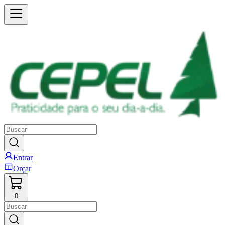
Entrar
Orçar
0