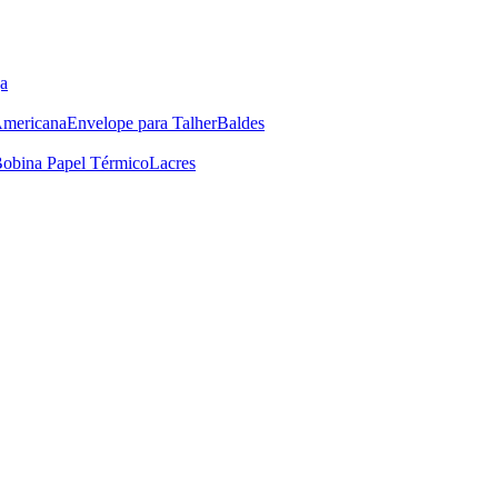
a
Americana
Envelope para Talher
Baldes
obina Papel Térmico
Lacres