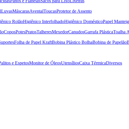
icidas
Panos e Flanelas
Sacos para Lixo
Lixeiras
l
Luvas
Máscaras
Avental
Toucas
Protetor de Assento
iênico Rolão
Higiênico Interfolhado
Higiênico Doméstico
Papel Manteig
ão
Copos
Potes
Pratos
Talheres
Mexedor
Canudos
Garrafa Plástica
Toalha 
Suportes
Folha de Papel Kraft
Bobina Plástico Bolha
Bobina de Papelão
B
Palitos e Espetos
Monitor de Óleos
Utensílios
Caixa Térmica
Diversos