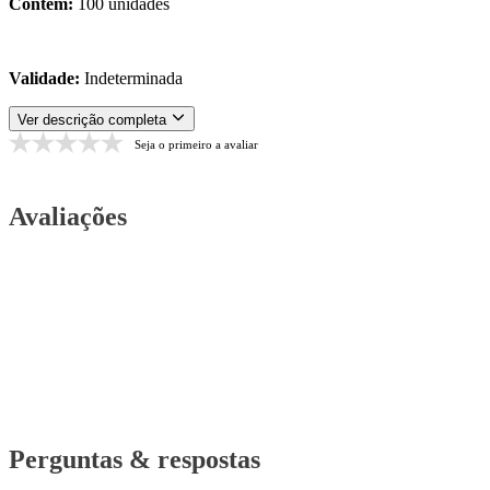
Contém:
100 unidades
Validade:
Indeterminada
Ver descrição completa
Seja o primeiro a avaliar
Avaliações
Perguntas & respostas