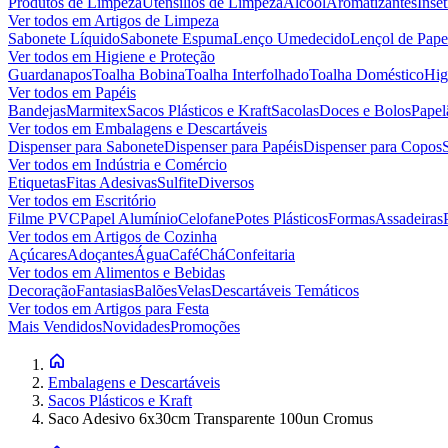
Produtos de Limpeza
Utensílios de Limpeza
Álcool
Aromatizantes
Inset
Ver todos em
Artigos de Limpeza
Sabonete Líquido
Sabonete Espuma
Lenço Umedecido
Lençol de Pape
Ver todos em
Higiene e Proteção
Guardanapos
Toalha Bobina
Toalha Interfolhado
Toalha Doméstico
Hig
Ver todos em
Papéis
Bandejas
Marmitex
Sacos Plásticos e Kraft
Sacolas
Doces e Bolos
Papel
Ver todos em
Embalagens e Descartáveis
Dispenser para Sabonete
Dispenser para Papéis
Dispenser para Copos
Ver todos em
Indústria e Comércio
Etiquetas
Fitas Adesivas
Sulfite
Diversos
Ver todos em
Escritório
Filme PVC
Papel Alumínio
Celofane
Potes Plásticos
Formas
Assadeiras
Ver todos em
Artigos de Cozinha
Açúcares
Adoçantes
Água
Café
Chá
Confeitaria
Ver todos em
Alimentos e Bebidas
Decoração
Fantasias
Balões
Velas
Descartáveis Temáticos
Ver todos em
Artigos para Festa
Mais Vendidos
Novidades
Promoções
Embalagens e Descartáveis
Sacos Plásticos e Kraft
Saco Adesivo 6x30cm Transparente 100un Cromus