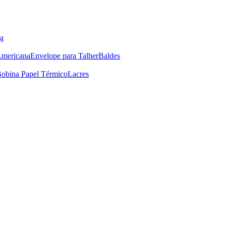
a
Americana
Envelope para Talher
Baldes
obina Papel Térmico
Lacres