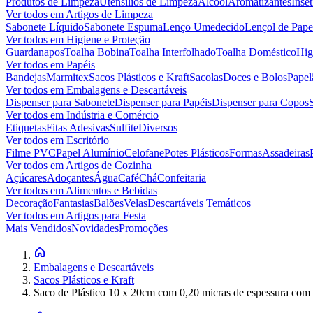
Produtos de Limpeza
Utensílios de Limpeza
Álcool
Aromatizantes
Inset
Ver todos em
Artigos de Limpeza
Sabonete Líquido
Sabonete Espuma
Lenço Umedecido
Lençol de Pape
Ver todos em
Higiene e Proteção
Guardanapos
Toalha Bobina
Toalha Interfolhado
Toalha Doméstico
Hig
Ver todos em
Papéis
Bandejas
Marmitex
Sacos Plásticos e Kraft
Sacolas
Doces e Bolos
Papel
Ver todos em
Embalagens e Descartáveis
Dispenser para Sabonete
Dispenser para Papéis
Dispenser para Copos
Ver todos em
Indústria e Comércio
Etiquetas
Fitas Adesivas
Sulfite
Diversos
Ver todos em
Escritório
Filme PVC
Papel Alumínio
Celofane
Potes Plásticos
Formas
Assadeiras
Ver todos em
Artigos de Cozinha
Açúcares
Adoçantes
Água
Café
Chá
Confeitaria
Ver todos em
Alimentos e Bebidas
Decoração
Fantasias
Balões
Velas
Descartáveis Temáticos
Ver todos em
Artigos para Festa
Mais Vendidos
Novidades
Promoções
Embalagens e Descartáveis
Sacos Plásticos e Kraft
Saco de Plástico 10 x 20cm com 0,20 micras de espessura com 