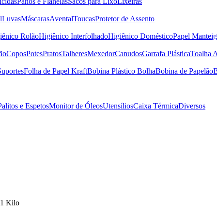
icidas
Panos e Flanelas
Sacos para Lixo
Lixeiras
l
Luvas
Máscaras
Avental
Toucas
Protetor de Assento
iênico Rolão
Higiênico Interfolhado
Higiênico Doméstico
Papel Manteig
ão
Copos
Potes
Pratos
Talheres
Mexedor
Canudos
Garrafa Plástica
Toalha 
Suportes
Folha de Papel Kraft
Bobina Plástico Bolha
Bobina de Papelão
B
Palitos e Espetos
Monitor de Óleos
Utensílios
Caixa Térmica
Diversos
1 Kilo