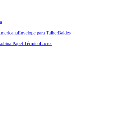
a
Americana
Envelope para Talher
Baldes
obina Papel Térmico
Lacres