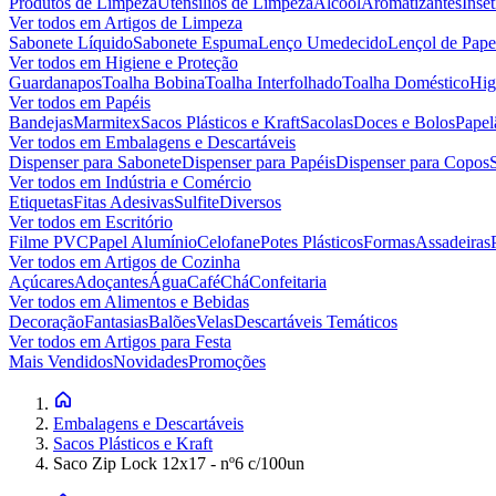
Produtos de Limpeza
Utensílios de Limpeza
Álcool
Aromatizantes
Inset
Ver todos em
Artigos de Limpeza
Sabonete Líquido
Sabonete Espuma
Lenço Umedecido
Lençol de Pape
Ver todos em
Higiene e Proteção
Guardanapos
Toalha Bobina
Toalha Interfolhado
Toalha Doméstico
Hig
Ver todos em
Papéis
Bandejas
Marmitex
Sacos Plásticos e Kraft
Sacolas
Doces e Bolos
Papel
Ver todos em
Embalagens e Descartáveis
Dispenser para Sabonete
Dispenser para Papéis
Dispenser para Copos
Ver todos em
Indústria e Comércio
Etiquetas
Fitas Adesivas
Sulfite
Diversos
Ver todos em
Escritório
Filme PVC
Papel Alumínio
Celofane
Potes Plásticos
Formas
Assadeiras
Ver todos em
Artigos de Cozinha
Açúcares
Adoçantes
Água
Café
Chá
Confeitaria
Ver todos em
Alimentos e Bebidas
Decoração
Fantasias
Balões
Velas
Descartáveis Temáticos
Ver todos em
Artigos para Festa
Mais Vendidos
Novidades
Promoções
Embalagens e Descartáveis
Sacos Plásticos e Kraft
Saco Zip Lock 12x17 - nº6 c/100un