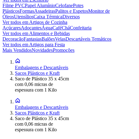
Filme PVC
Papel Alumínio
Celofane
Potes
Plásticos
Formas
Assadeiras
Palitos e Espetos
Monitor de
Óleos
Utensílios
Caixa Térmica
Diversos
Ver todos em
Artigos de Cozinha
Açúcares
Adoçantes
Água
Café
Chá
Confeitaria
Ver todos em
Alimentos e Bebidas
Decoração
Fantasias
Balões
Velas
Descartáveis Temáticos
Ver todos em
Artigos para Festa
Mais Vendidos
Novidades
Promoções
Embalagens e Descartáveis
Sacos Plásticos e Kraft
Saco de Plástico 35 x 45cm
com 0,06 micras de
espessura com 1 Kilo
Embalagens e Descartáveis
Sacos Plásticos e Kraft
Saco de Plástico 35 x 45cm
com 0,06 micras de
espessura com 1 Kilo