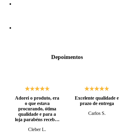
Depoimentos
Adorei o produto, era
Excelente qualidade e
o que estava
prazo de entrega
procurando, ótima
Carlos S.
qualidade e para a
loja parabéns recebi o
produto antes do
Cleber L.
prazo, super bem