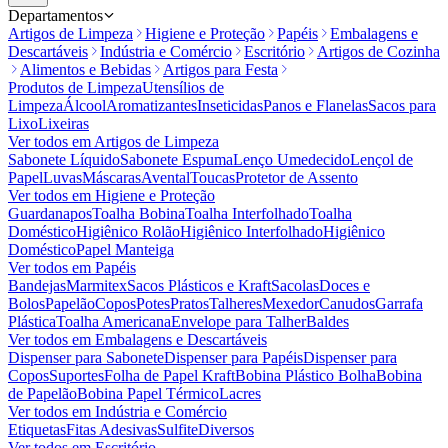
Departamentos
Artigos de Limpeza
Higiene e Proteção
Papéis
Embalagens e
Descartáveis
Indústria e Comércio
Escritório
Artigos de Cozinha
Alimentos e Bebidas
Artigos para Festa
Produtos de Limpeza
Utensílios de
Limpeza
Álcool
Aromatizantes
Inseticidas
Panos e Flanelas
Sacos para
Lixo
Lixeiras
Ver todos em
Artigos de Limpeza
Sabonete Líquido
Sabonete Espuma
Lenço Umedecido
Lençol de
Papel
Luvas
Máscaras
Avental
Toucas
Protetor de Assento
Ver todos em
Higiene e Proteção
Guardanapos
Toalha Bobina
Toalha Interfolhado
Toalha
Doméstico
Higiênico Rolão
Higiênico Interfolhado
Higiênico
Doméstico
Papel Manteiga
Ver todos em
Papéis
Bandejas
Marmitex
Sacos Plásticos e Kraft
Sacolas
Doces e
Bolos
Papelão
Copos
Potes
Pratos
Talheres
Mexedor
Canudos
Garrafa
Plástica
Toalha Americana
Envelope para Talher
Baldes
Ver todos em
Embalagens e Descartáveis
Dispenser para Sabonete
Dispenser para Papéis
Dispenser para
Copos
Suportes
Folha de Papel Kraft
Bobina Plástico Bolha
Bobina
de Papelão
Bobina Papel Térmico
Lacres
Ver todos em
Indústria e Comércio
Etiquetas
Fitas Adesivas
Sulfite
Diversos
Ver todos em
Escritório