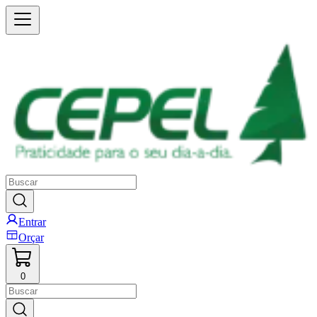
Entrar
Orçar
0