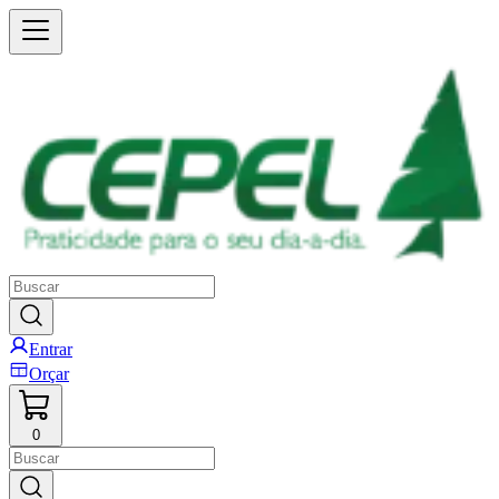
Entrar
Orçar
0