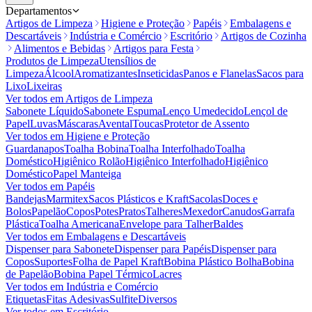
Departamentos
Artigos de Limpeza
Higiene e Proteção
Papéis
Embalagens e
Descartáveis
Indústria e Comércio
Escritório
Artigos de Cozinha
Alimentos e Bebidas
Artigos para Festa
Produtos de Limpeza
Utensílios de
Limpeza
Álcool
Aromatizantes
Inseticidas
Panos e Flanelas
Sacos para
Lixo
Lixeiras
Ver todos em
Artigos de Limpeza
Sabonete Líquido
Sabonete Espuma
Lenço Umedecido
Lençol de
Papel
Luvas
Máscaras
Avental
Toucas
Protetor de Assento
Ver todos em
Higiene e Proteção
Guardanapos
Toalha Bobina
Toalha Interfolhado
Toalha
Doméstico
Higiênico Rolão
Higiênico Interfolhado
Higiênico
Doméstico
Papel Manteiga
Ver todos em
Papéis
Bandejas
Marmitex
Sacos Plásticos e Kraft
Sacolas
Doces e
Bolos
Papelão
Copos
Potes
Pratos
Talheres
Mexedor
Canudos
Garrafa
Plástica
Toalha Americana
Envelope para Talher
Baldes
Ver todos em
Embalagens e Descartáveis
Dispenser para Sabonete
Dispenser para Papéis
Dispenser para
Copos
Suportes
Folha de Papel Kraft
Bobina Plástico Bolha
Bobina
de Papelão
Bobina Papel Térmico
Lacres
Ver todos em
Indústria e Comércio
Etiquetas
Fitas Adesivas
Sulfite
Diversos
Ver todos em
Escritório