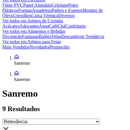
Filme PVC
Papel Alumínio
Celofane
Potes
Plásticos
Formas
Assadeiras
Palitos e Espetos
Monitor de
Óleos
Utensílios
Caixa Térmica
Diversos
Ver todos em
Artigos de Cozinha
Açúcares
Adoçantes
Água
Café
Chá
Confeitaria
Ver todos em
Alimentos e Bebidas
Decoração
Fantasias
Balões
Velas
Descartáveis Temáticos
Ver todos em
Artigos para Festa
Mais Vendidos
Novidades
Promoções
Sanremo
Sanremo
Sanremo
9
Resultados