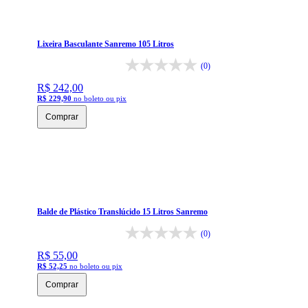
Lixeira Basculante Sanremo 105 Litros
(0)
R$ 242,00
R$ 229,90
no boleto ou pix
Comprar
Balde de Plástico Translúcido 15 Litros Sanremo
(0)
R$ 55,00
R$ 52,25
no boleto ou pix
Comprar