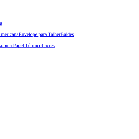
a
Americana
Envelope para Talher
Baldes
obina Papel Térmico
Lacres