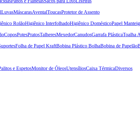
icidas
Panos e Flanelas
Sacos para Lixo
Lixeiras
l
Luvas
Máscaras
Avental
Toucas
Protetor de Assento
iênico Rolão
Higiênico Interfolhado
Higiênico Doméstico
Papel Manteig
ão
Copos
Potes
Pratos
Talheres
Mexedor
Canudos
Garrafa Plástica
Toalha 
Suportes
Folha de Papel Kraft
Bobina Plástico Bolha
Bobina de Papelão
B
Palitos e Espetos
Monitor de Óleos
Utensílios
Caixa Térmica
Diversos