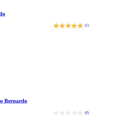
rdo
(1)
ão Bernardo
(0)