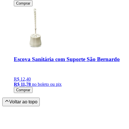
Comprar
Escova Sanitária com Suporte São Bernardo
R$ 12,40
R$ 11,78
no boleto ou pix
Comprar