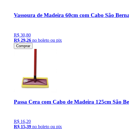
Vassoura de Madeira 60cm com Cabo São Bern
R$ 30,80
R$ 29,26
no boleto ou pix
Comprar
Passa Cera com Cabo de Madeira 125cm São B
R$ 16,20
R$ 15,39
no boleto ou pix