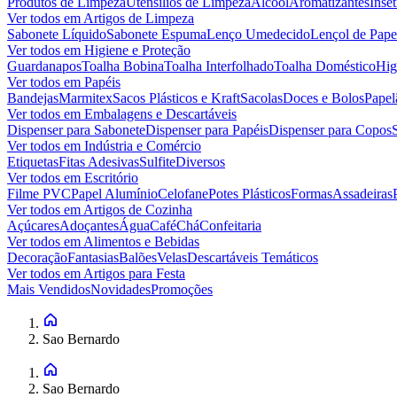
Produtos de Limpeza
Utensílios de Limpeza
Álcool
Aromatizantes
Inset
Ver todos em
Artigos de Limpeza
Sabonete Líquido
Sabonete Espuma
Lenço Umedecido
Lençol de Pape
Ver todos em
Higiene e Proteção
Guardanapos
Toalha Bobina
Toalha Interfolhado
Toalha Doméstico
Hig
Ver todos em
Papéis
Bandejas
Marmitex
Sacos Plásticos e Kraft
Sacolas
Doces e Bolos
Papel
Ver todos em
Embalagens e Descartáveis
Dispenser para Sabonete
Dispenser para Papéis
Dispenser para Copos
Ver todos em
Indústria e Comércio
Etiquetas
Fitas Adesivas
Sulfite
Diversos
Ver todos em
Escritório
Filme PVC
Papel Alumínio
Celofane
Potes Plásticos
Formas
Assadeiras
Ver todos em
Artigos de Cozinha
Açúcares
Adoçantes
Água
Café
Chá
Confeitaria
Ver todos em
Alimentos e Bebidas
Decoração
Fantasias
Balões
Velas
Descartáveis Temáticos
Ver todos em
Artigos para Festa
Mais Vendidos
Novidades
Promoções
Sao Bernardo
Sao Bernardo