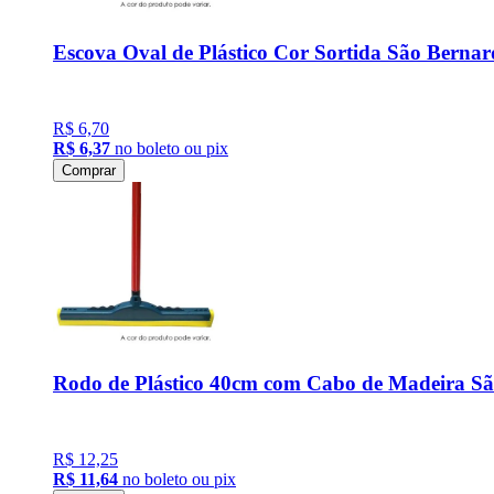
Escova Oval de Plástico Cor Sortida São Berna
R$ 6,70
R$ 6,37
no boleto ou pix
Comprar
Rodo de Plástico 40cm com Cabo de Madeira S
R$ 12,25
R$ 11,64
no boleto ou pix