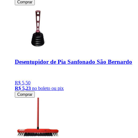
Comprar
Desentupidor de Pia Sanfonado São Bernardo
R$ 5,50
R$ 5,23
no boleto ou pix
Comprar