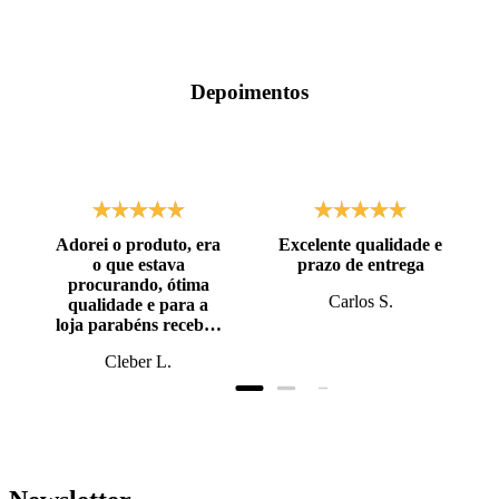
Depoimentos
Adorei o produto, era
Excelente qualidade e
o que estava
prazo de entrega
procurando, ótima
Carlos S.
qualidade e para a
loja parabéns recebi o
produto antes do
Cleber L.
prazo, super bem
embalado.