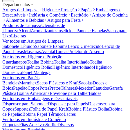
Departamentos
Artigos de Limpeza
Higiene e Proteção
Papéis
Embalagens e
Descartáveis
Indústria e Comércio
Escritório
Artigos de Cozinha
Alimentos e Bebidas
Artigos para Festa
Produtos de Limpeza
Utensílios de
Limpeza
Álcool
Aromatizantes
Inseticidas
Panos e Flanelas
Sacos para
Lixo
Lixeiras
Ver todos em
Artigos de Limpeza
Sabonete Líquido
Sabonete Espuma
Lenço Umedecido
Lençol de
Papel
Luvas
Máscaras
Avental
Toucas
Protetor de Assento
Ver todos em
Higiene e Proteção
Guardanapos
Toalha Bobina
Toalha Interfolhado
Toalha
Doméstico
Higiênico Rolão
Higiênico Interfolhado
Higiênico
Doméstico
Papel Manteiga
Ver todos em
Papéis
Bandejas
Marmitex
Sacos Plásticos e Kraft
Sacolas
Doces e
Bolos
Papelão
Copos
Potes
Pratos
Talheres
Mexedor
Canudos
Garrafa
Plástica
Toalha Americana
Envelope para Talher
Baldes
Ver todos em
Embalagens e Descartáveis
Dispenser para Sabonete
Dispenser para Papéis
Dispenser para
Copos
Suportes
Folha de Papel Kraft
Bobina Plástico Bolha
Bobina
de Papelão
Bobina Papel Térmico
Lacres
Ver todos em
Indústria e Comércio
Etiquetas
Fitas Adesivas
Sulfite
Diversos
Ver todos em
Escritório