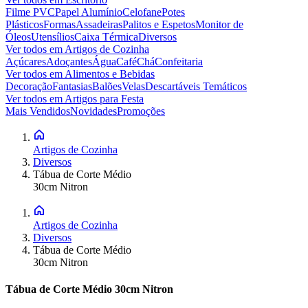
Filme PVC
Papel Alumínio
Celofane
Potes
Plásticos
Formas
Assadeiras
Palitos e Espetos
Monitor de
Óleos
Utensílios
Caixa Térmica
Diversos
Ver todos em
Artigos de Cozinha
Açúcares
Adoçantes
Água
Café
Chá
Confeitaria
Ver todos em
Alimentos e Bebidas
Decoração
Fantasias
Balões
Velas
Descartáveis Temáticos
Ver todos em
Artigos para Festa
Mais Vendidos
Novidades
Promoções
Artigos de Cozinha
Diversos
Tábua de Corte Médio
30cm Nitron
Artigos de Cozinha
Diversos
Tábua de Corte Médio
30cm Nitron
Tábua de Corte Médio 30cm Nitron