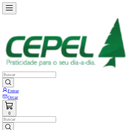
Entrar
Orçar
0