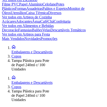
Filme PVC
Papel Alumínio
Celofane
Potes
Plásticos
Formas
Assadeiras
Palitos e Espetos
Monitor de
Óleos
Utensílios
Caixa Térmica
Diversos
Ver todos em
Artigos de Cozinha
Açúcares
Adoçantes
Água
Café
Chá
Confeitaria
Ver todos em
Alimentos e Bebidas
Decoração
Fantasias
Balões
Velas
Descartáveis Temáticos
Ver todos em
Artigos para Festa
Mais Vendidos
Novidades
Promoções
Embalagens e Descartáveis
Copos
Tampa Plástica para Pote
de Papel 240ml c/ 100
Unidades
Embalagens e Descartáveis
Copos
Tampa Plástica para Pote
de Papel 240ml c/ 100
Unidades