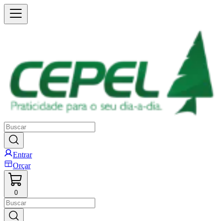
Entrar
Orçar
0