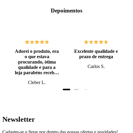
Depoimentos
Adorei o produto, era
Excelente qualidade e
o que estava
prazo de entrega
procurando, ótima
Carlos S.
qualidade e para a
loja parabéns recebi o
produto antes do
Cleber L.
prazo, super bem
embalado.
Newsletter
Cadastre-se e fique por dentro das nossas ofertas e novidades!