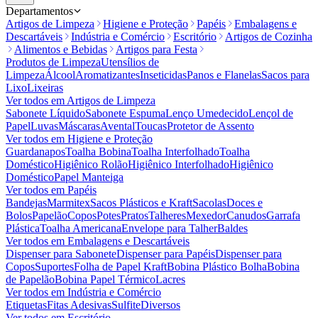
Departamentos
Artigos de Limpeza
Higiene e Proteção
Papéis
Embalagens e
Descartáveis
Indústria e Comércio
Escritório
Artigos de Cozinha
Alimentos e Bebidas
Artigos para Festa
Produtos de Limpeza
Utensílios de
Limpeza
Álcool
Aromatizantes
Inseticidas
Panos e Flanelas
Sacos para
Lixo
Lixeiras
Ver todos em
Artigos de Limpeza
Sabonete Líquido
Sabonete Espuma
Lenço Umedecido
Lençol de
Papel
Luvas
Máscaras
Avental
Toucas
Protetor de Assento
Ver todos em
Higiene e Proteção
Guardanapos
Toalha Bobina
Toalha Interfolhado
Toalha
Doméstico
Higiênico Rolão
Higiênico Interfolhado
Higiênico
Doméstico
Papel Manteiga
Ver todos em
Papéis
Bandejas
Marmitex
Sacos Plásticos e Kraft
Sacolas
Doces e
Bolos
Papelão
Copos
Potes
Pratos
Talheres
Mexedor
Canudos
Garrafa
Plástica
Toalha Americana
Envelope para Talher
Baldes
Ver todos em
Embalagens e Descartáveis
Dispenser para Sabonete
Dispenser para Papéis
Dispenser para
Copos
Suportes
Folha de Papel Kraft
Bobina Plástico Bolha
Bobina
de Papelão
Bobina Papel Térmico
Lacres
Ver todos em
Indústria e Comércio
Etiquetas
Fitas Adesivas
Sulfite
Diversos
Ver todos em
Escritório