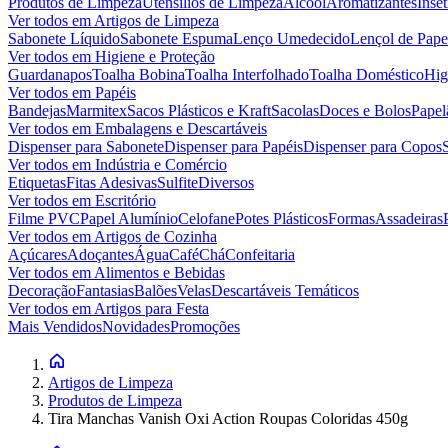
Produtos de Limpeza
Utensílios de Limpeza
Álcool
Aromatizantes
Inset
Ver todos em
Artigos de Limpeza
Sabonete Líquido
Sabonete Espuma
Lenço Umedecido
Lençol de Pape
Ver todos em
Higiene e Proteção
Guardanapos
Toalha Bobina
Toalha Interfolhado
Toalha Doméstico
Hig
Ver todos em
Papéis
Bandejas
Marmitex
Sacos Plásticos e Kraft
Sacolas
Doces e Bolos
Papel
Ver todos em
Embalagens e Descartáveis
Dispenser para Sabonete
Dispenser para Papéis
Dispenser para Copos
Ver todos em
Indústria e Comércio
Etiquetas
Fitas Adesivas
Sulfite
Diversos
Ver todos em
Escritório
Filme PVC
Papel Alumínio
Celofane
Potes Plásticos
Formas
Assadeiras
Ver todos em
Artigos de Cozinha
Açúcares
Adoçantes
Água
Café
Chá
Confeitaria
Ver todos em
Alimentos e Bebidas
Decoração
Fantasias
Balões
Velas
Descartáveis Temáticos
Ver todos em
Artigos para Festa
Mais Vendidos
Novidades
Promoções
Artigos de Limpeza
Produtos de Limpeza
Tira Manchas Vanish Oxi Action Roupas Coloridas 450g