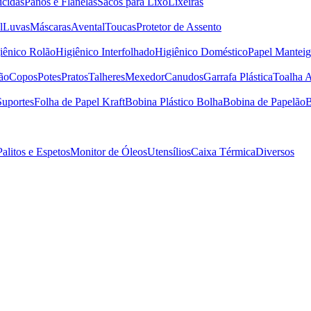
icidas
Panos e Flanelas
Sacos para Lixo
Lixeiras
l
Luvas
Máscaras
Avental
Toucas
Protetor de Assento
iênico Rolão
Higiênico Interfolhado
Higiênico Doméstico
Papel Manteig
ão
Copos
Potes
Pratos
Talheres
Mexedor
Canudos
Garrafa Plástica
Toalha 
Suportes
Folha de Papel Kraft
Bobina Plástico Bolha
Bobina de Papelão
B
Palitos e Espetos
Monitor de Óleos
Utensílios
Caixa Térmica
Diversos