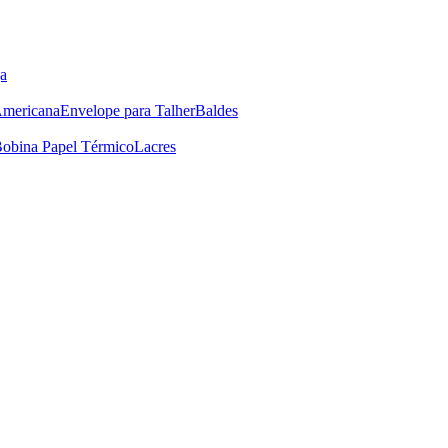
a
Americana
Envelope para Talher
Baldes
obina Papel Térmico
Lacres