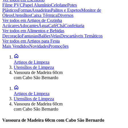
Filme PVC
Papel Alumínio
Celofane
Potes
Plásticos
Formas
Assadeiras
Palitos e Espetos
Monitor de
Óleos
Utensílios
Caixa Térmica
Diversos
Ver todos em
Artigos de Cozinha
Açúcares
Adoçantes
Água
Café
Chá
Confeitaria
Ver todos em
Alimentos e Bebidas
Decoração
Fantasias
Balões
Velas
Descartáveis Temáticos
Ver todos em
Artigos para Festa
Mais Vendidos
Novidades
Promoções
Artigos de Limpeza
Utensílios de Limpeza
Vassoura de Madeira 60cm
com Cabo São Bernardo
Artigos de Limpeza
Utensílios de Limpeza
Vassoura de Madeira 60cm
com Cabo São Bernardo
Vassoura de Madeira 60cm com Cabo São Bernardo