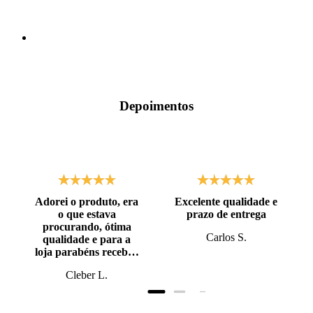
Depoimentos
Adorei o produto, era
Excelente qualidade e
o que estava
prazo de entrega
procurando, ótima
Carlos S.
qualidade e para a
loja parabéns recebi o
produto antes do
Cleber L.
prazo, super bem
embalado.