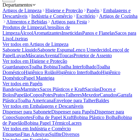
Departamentos
Artigos de Limpeza
Higiene e Proteção
Papéis
Embalagens e
Descartáveis
Indústria e Comércio
Escritório
Artigos de Cozinha
Alimentos e Bebidas
Artigos para Festa
Produtos de Limpeza
Utensílios de
Limpeza
Álcool
Aromatizantes
Inseticidas
Panos e Flanelas
Sacos para
Lixo
Lixeiras
Ver todos em
Artigos de Limpeza
Sabonete Líquido
Sabonete Espuma
Lenço Umedecido
Lençol de
Papel
Luvas
Máscaras
Avental
Toucas
Protetor de Assento
Ver todos em
Higiene e Proteção
Guardanapos
Toalha Bobina
Toalha Interfolhado
Toalha
Doméstico
Higiênico Rolão
Higiênico Interfolhado
Higiênico
Doméstico
Papel Manteiga
Ver todos em
Papéis
Bandejas
Marmitex
Sacos Plásticos e Kraft
Sacolas
Doces e
Bolos
Papelão
Copos
Potes
Pratos
Talheres
Mexedor
Canudos
Garrafa
Plástica
Toalha Americana
Envelope para Talher
Baldes
Ver todos em
Embalagens e Descartáveis
Dispenser para Sabonete
Dispenser para Papéis
Dispenser para
Copos
Suportes
Folha de Papel Kraft
Bobina Plástico Bolha
Bobina
de Papelão
Bobina Papel Térmico
Lacres
Ver todos em
Indústria e Comércio
Etiquetas
Fitas Adesivas
Sulfite
Diversos
Ver todos em
Escritório