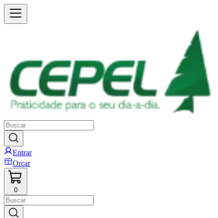
Entrar
Orçar
0