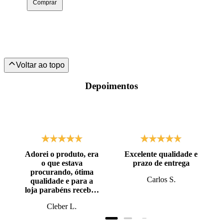
Comprar
Depoimentos
Adorei o produto, era
Excelente qualidade e
o que estava
prazo de entrega
procurando, ótima
Carlos S.
qualidade e para a
loja parabéns recebi o
produto antes do
Cleber L.
prazo, super bem
embalado.