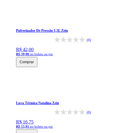
Pulverizador De Pressão 1,5L Zein
(0)
R$ 42,00
R$ 39,90
no boleto ou pix
Comprar
Luva Térmica Natalina Zein
(0)
R$ 16,75
R$ 15,91
no boleto ou pix