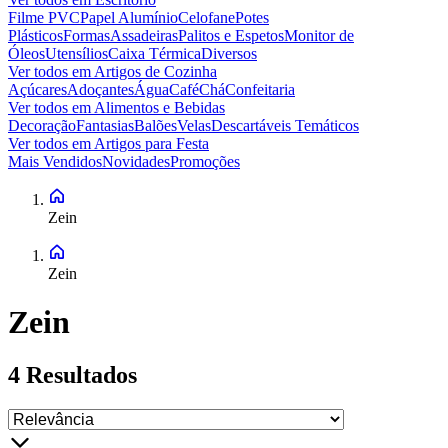
Filme PVC
Papel Alumínio
Celofane
Potes
Plásticos
Formas
Assadeiras
Palitos e Espetos
Monitor de
Óleos
Utensílios
Caixa Térmica
Diversos
Ver todos em
Artigos de Cozinha
Açúcares
Adoçantes
Água
Café
Chá
Confeitaria
Ver todos em
Alimentos e Bebidas
Decoração
Fantasias
Balões
Velas
Descartáveis Temáticos
Ver todos em
Artigos para Festa
Mais Vendidos
Novidades
Promoções
Zein
Zein
Zein
4
Resultados