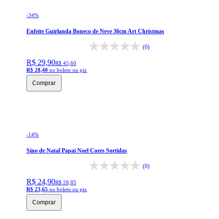
-
34
%
Enfeite Guirlanda Boneco de Neve 36cm Art Christmas
(0)
R$ 29,90
R$ 45,60
R$ 28,40
no boleto ou pix
Comprar
-
14
%
Sino de Natal Papai Noel Cores Sortidas
(0)
R$ 24,90
R$ 28,85
R$ 23,65
no boleto ou pix
Comprar