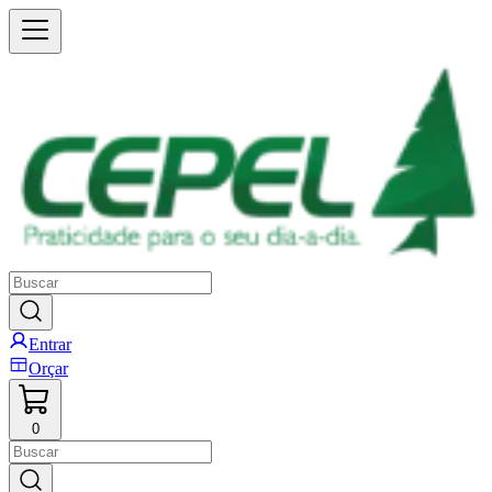
Entrar
Orçar
0